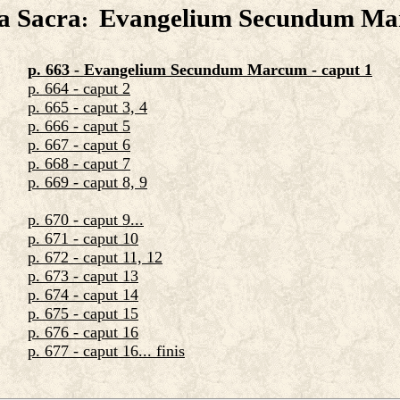
ia Sacra
Evangelium Secundum M
:
p. 663 - Evangelium Secundum Marcum - caput 1
p. 664 - caput 2
p. 665 - caput 3, 4
p. 666 - caput 5
p. 667 - caput 6
p. 668 - caput 7
p. 669 - caput 8, 9
p. 670 - caput 9...
p. 671 - caput 10
p. 672 - caput 11, 12
p. 673 - caput 13
p. 674 - caput 14
p. 675 - caput 15
p. 676 - caput 16
p. 677 - caput 16... finis