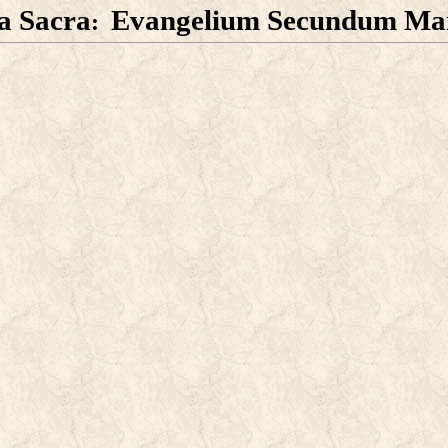
ia Sacra
Evangelium Secundum M
: