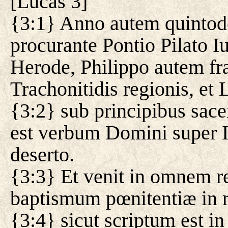
[
Lucas 3
]
{3:1} Anno autem quintode
procurante Pontio Pilato 
Herode, Philippo autem frat
Trachonitidis regionis, et 
{3:2} sub principibus sac
est verbum Domini super I
deserto.
{3:3} Et venit in omnem r
baptismum pœnitentiæ in 
{3:4} sicut scriptum est 