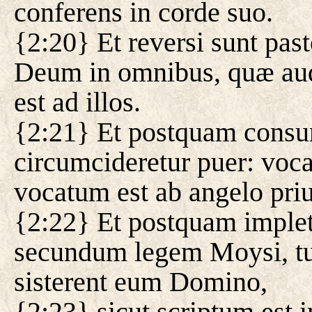
conferens in corde suo.
{2:20} Et reversi sunt past
Deum in omnibus, quæ audi
est ad illos.
{2:21} Et postquam consum
circumcideretur puer: voc
vocatum est ab angelo priu
{2:22} Et postquam impleti
secundum legem Moysi, tul
sisterent eum Domino,
{2:23} sicut scriptum est