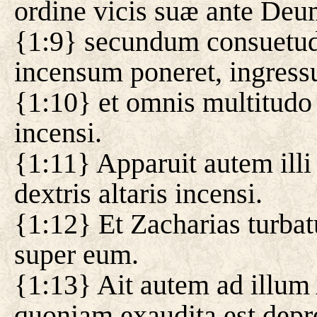
ordine vicis suæ ante Deu
{1:9} secundum consuetudin
incensum poneret, ingres
{1:10} et omnis multitudo 
incensi.
{1:11} Apparuit autem illi
dextris altaris incensi.
{1:12} Et Zacharias turbatu
super eum.
{1:13} Ait autem ad illum
quoniam exaudita est depre