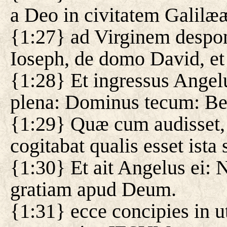
a Deo in civitatem Galilæ
{1:27} ad Virginem despon
Ioseph, de domo David, et
{1:28} Et ingressus Angelu
plena: Dominus tecum: Ben
{1:29} Quæ cum audisset, t
cogitabat qualis esset ista 
{1:30} Et ait Angelus ei: 
gratiam apud Deum.
{1:31} ecce concipies in ut