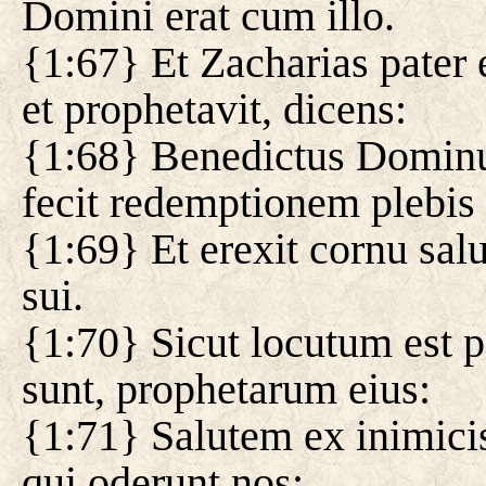
Domini erat cum illo.
{1:67} Et Zacharias pater e
et prophetavit, dicens:
{1:68} Benedictus Dominus 
fecit redemptionem plebis
{1:69} Et erexit cornu sal
sui.
{1:70} Sicut locutum est p
sunt, prophetarum eius:
{1:71} Salutem ex inimici
qui oderunt nos: