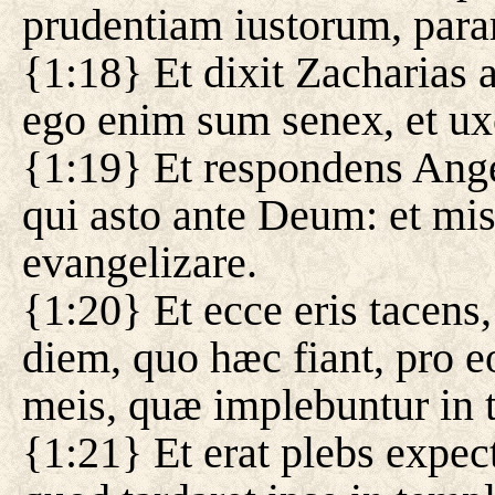
prudentiam iustorum, par
{1:18} Et dixit Zacharias
ego enim sum senex, et uxo
{1:19} Et respondens Ange
qui asto ante Deum: et mis
evangelizare.
{1:20} Et ecce eris tacens,
diem, quo hæc fiant, pro e
meis, quæ implebuntur in 
{1:21} Et erat plebs expec