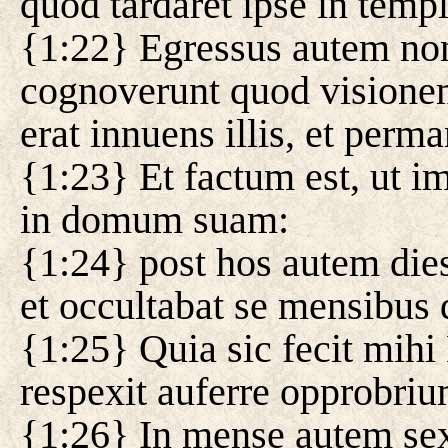
quod tardaret ipse in templ
{1:22} Egressus autem non 
cognoverunt quod visionem 
erat innuens illis, et perm
{1:23} Et factum est, ut imp
in domum suam:
{1:24} post hos autem dies
et occultabat se mensibus 
{1:25} Quia sic fecit mihi
respexit auferre opprobri
{1:26} In mense autem sex