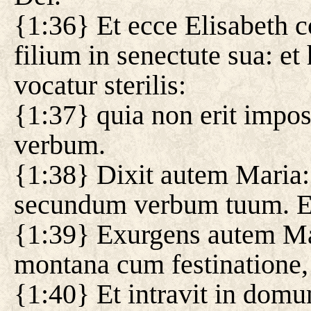
{1:36} Et ecce Elisabeth c
filium in senectute sua: et 
vocatur sterilis:
{1:37} quia non erit imp
verbum.
{1:38} Dixit autem Maria: 
secundum verbum tuum. Et 
{1:39} Exurgens autem Mari
montana cum festinatione, 
{1:40} Et intravit in domu