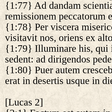
{1:77} Ad dandam scientiam
remissionem peccatorum 
{1:78} Per viscera miseric
visitavit nos, oriens ex alto
{1:79} Illuminare his, qui 
sedent: ad dirigendos pede
{1:80} Puer autem crescebat
erat in desertis usque in d
[
Lucas 2
]