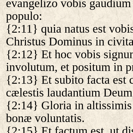
evangelizo vobis gaudium
populo:
{2:11} quia natus est vobis
Christus Dominus in civit
{2:12} Et hoc vobis signu
involutum, et positum in p
{2:13} Et subito facta est
cælestis laudantium Deum,
{2:14} Gloria in altissimi
bonæ voluntatis.
{2:15} Et factum est, ut di