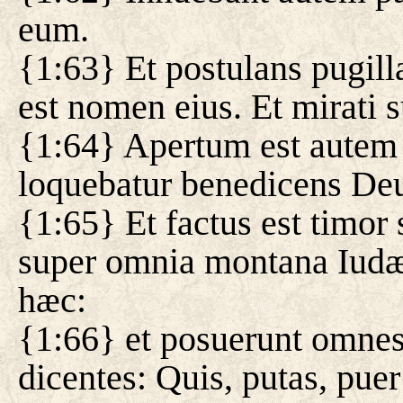
eum.
{1:63} Et postulans pugill
est nomen eius. Et mirati s
{1:64} Apertum est autem il
loquebatur benedicens De
{1:65} Et factus est timor
super omnia montana Iudæ
hæc:
{1:66} et posuerunt omnes,
dicentes: Quis, putas, pue