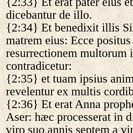
{2:33} Et erat pater eius e
dicebantur de illo.
{2:34} Et benedixit illis 
matrem eius: Ecce positus e
resurrectionem multorum in
contradicetur:
{2:35} et tuam ipsius anim
revelentur ex multis cordib
{2:36} Et erat Anna prophet
Aser: hæc processerat in d
viro suo annis septem a vir