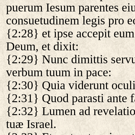
puerum Iesum parentes eiu
consuetudinem legis pro e
{2:28} et ipse accepit eum 
Deum, et dixit:
{2:29} Nunc dimittis se
verbum tuum in pace:
{2:30} Quia viderunt oculi
{2:31} Quod parasti ante
{2:32} Lumen ad revelatio
tuæ Israel.