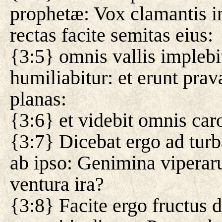
prophetæ: Vox clamantis i
rectas facite semitas eius:
{3:5} omnis vallis implebit
humiliabitur: et erunt prava
planas:
{3:6} et videbit omnis caro
{3:7} Dicebat ergo ad turb
ab ipso: Genimina viperaru
ventura ira?
{3:8} Facite ergo fructus 