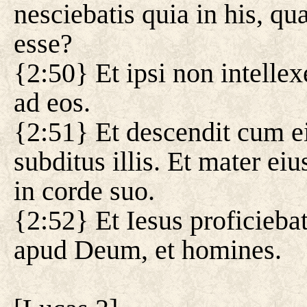
nesciebatis quia in his, qu
esse?
{2:50} Et ipsi non intelle
ad eos.
{2:51} Et descendit cum eis
subditus illis. Et mater e
in corde suo.
{2:52} Et Iesus proficiebat 
apud Deum, et homines.