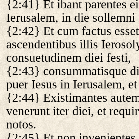
{2:41} Et ibant parentes e
Ierusalem, in die sollemni
{2:42} Et cum factus ess
ascendentibus illis Iero
consuetudinem diei festi,
{2:43} consummatisque die
puer Iesus in Ierusalem, e
{2:44} Existimantes autem 
venerunt iter diei, et requ
notos.
{2:45} Et non invenientes,