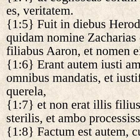
es, veritatem.
{1:5} Fuit in diebus Herod
quidam nomine Zacharias de
filiabus Aaron, et nomen e
{1:6} Erant autem iusti a
omnibus mandatis, et iusti
querela,
{1:7} et non erat illis fili
sterilis, et ambo processiss
{1:8} Factum est autem, c