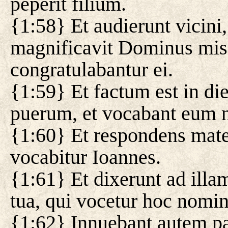
peperit filium.
{1:58} Et audierunt vicini,
magnificavit Dominus mise
congratulabantur ei.
{1:59} Et factum est in di
puerum, et vocabant eum n
{1:60} Et respondens mate
vocabitur Ioannes.
{1:61} Et dixerunt ad illa
tua, qui vocetur hoc nomin
{1:62} Innuebant autem pat