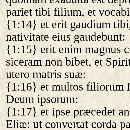
pariet tibi filium, et voc
{1:14} et erit gaudium tibi,
nativitate eius gaudebunt:
{1:15} erit enim magnus 
siceram non bibet, et Spiri
utero matris suæ:
{1:16} et multos filiorum
Deum ipsorum:
{1:17} et ipse præcedet ante
Eliæ: ut convertat corda pa