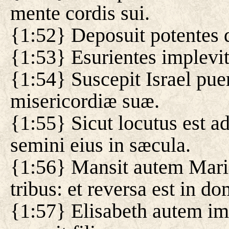
mente cordis sui.
{1:52} Deposuit potentes d
{1:53} Esurientes implevit 
{1:54} Suscepit Israel pu
misericordiæ suæ.
{1:55} Sicut locutus est a
semini eius in sæcula.
{1:56} Mansit autem Mari
tribus: et reversa est in 
{1:57} Elisabeth autem im