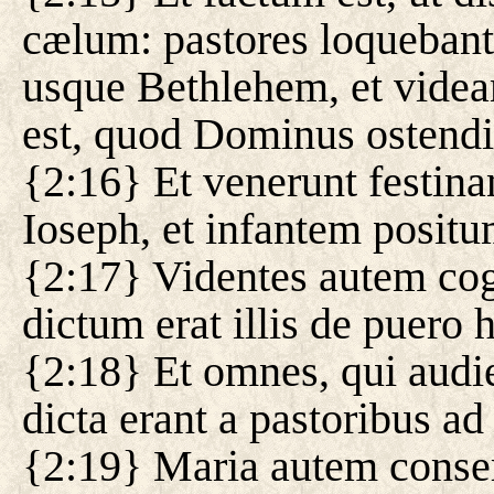
cælum: pastores loqueban
usque Bethlehem, et vide
est, quod Dominus ostendi
{2:16} Et venerunt festina
Ioseph, et infantem positu
{2:17} Videntes autem co
dictum erat illis de puero 
{2:18} Et omnes, qui audier
dicta erant a pastoribus ad
{2:19} Maria autem conse