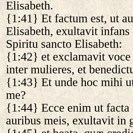
Elisabeth.
{1:41} Et factum est, ut a
Elisabeth, exultavit infans 
Spiritu sancto Elisabeth:
{1:42} et exclamavit voce 
inter mulieres, et benedictu
{1:43} Et unde hoc mihi u
me?
{1:44} Ecce enim ut facta 
auribus meis, exultavit in 