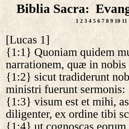
Biblia Sacra
Evan
:
1
2
3
4
5
6
7
8
9
10
11
[
Lucas 1
]
{1:1} Quoniam quidem mult
narrationem, quæ in nobis
{1:2} sicut tradiderunt nobi
ministri fuerunt sermonis:
{1:3} visum est et mihi, a
diligenter, ex ordine tibi 
{1:4} ut cognoscas eorum 