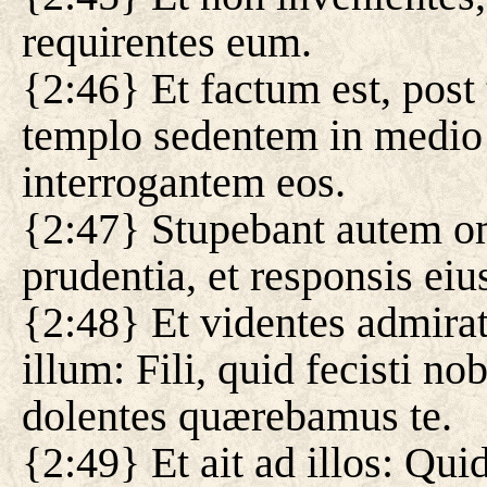
requirentes eum.
{2:46} Et factum est, post
templo sedentem in medio 
interrogantem eos.
{2:47} Stupebant autem om
prudentia, et responsis eiu
{2:48} Et videntes admirati
illum: Fili, quid fecisti no
dolentes quærebamus te.
{2:49} Et ait ad illos: Qu