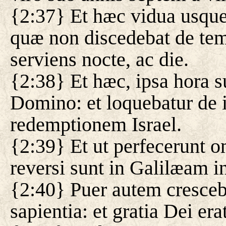
{2:37} Et hæc vidua usque
quæ non discedebat de temp
serviens nocte, ac die.
{2:38} Et hæc, ipsa hora s
Domino: et loquebatur de 
redemptionem Israel.
{2:39} Et ut perfecerunt
reversi sunt in Galilæam i
{2:40} Puer autem cresceba
sapientia: et gratia Dei erat