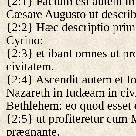
{2:1} Factum est autem in d
Cæsare Augusto ut describe
{2:2} Hæc descriptio prima
Cyrino:
{2:3} et ibant omnes ut pro
civitatem.
{2:4} Ascendit autem et Io
Nazareth in Iudæam in civ
Bethlehem: eo quod esset 
{2:5} ut profiteretur cum 
prægnante.