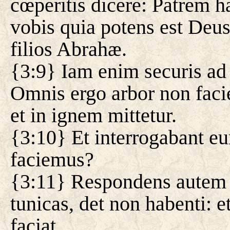
cœperitis dicere: Patrem
vobis quia potens est Deus 
filios Abrahæ.
{3:9} Iam enim securis ad
Omnis ergo arbor non faci
et in ignem mittetur.
{3:10} Et interrogabant e
faciemus?
{3:11} Respondens autem d
tunicas, det non habenti: et
faciat.