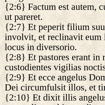
{2:6} Factum est autem, cu
ut pareret.
{2:7} Et peperit filium s
involvit, et reclinavit eum
locus in diversorio.
{2:8} Et pastores erant in 
custodientes vigilias noct
{2:9} Et ecce angelus Domini
Dei circumfulsit illos, et
{2:10} Et dixit illis angel