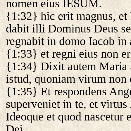
nomen eius IESUM.
{1:32} hic erit magnus, et 
dabit illi Dominus Deus se
regnabit in domo Iacob in
{1:33} et regni eius non eri
{1:34} Dixit autem Maria
istud, quoniam virum non
{1:35} Et respondens Angel
superveniet in te, et virtus
Ideoque et quod nascetur e
Dei.