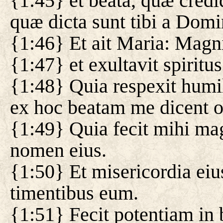
{1:45} et beata, quæ credid
quæ dicta sunt tibi a Domi
{1:46} Et ait Maria: Mag
{1:47} et exultavit spiritu
{1:48} Quia respexit humi
ex hoc beatam me dicent 
{1:49} Quia fecit mihi mag
nomen eius.
{1:50} Et misericordia eiu
timentibus eum.
{1:51} Fecit potentiam in 