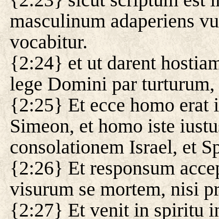
masculinum adaperiens v
vocabitur.
{2:24} et ut darent hosti
lege Domini par turturum,
{2:25} Et ecce homo erat 
Simeon, et homo iste iustu
consolationem Israel, et Sp
{2:26} Et responsum accepe
visurum se mortem, nisi p
{2:27} Et venit in spiritu