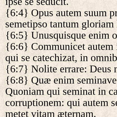
ipse se seducit.
{6:4} Opus autem suum pro
semetipso tantum gloriam h
{6:5} Unusquisque enim o
{6:6} Communicet autem is,
qui se catechizat, in omni
{6:7} Nolite errare: Deus n
{6:8} Quæ enim seminaver
Quoniam qui seminat in car
corruptionem: qui autem sem
metet vitam æternam.