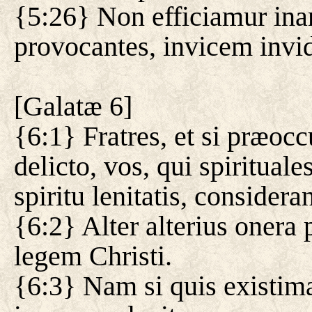
{5:26} Non efficiamur inan
provocantes, invicem invi
[
Galatæ 6
]
{6:1} Fratres, et si præoc
delicto, vos, qui spirituale
spiritu lenitatis, considera
{6:2} Alter alterius onera p
legem Christi.
{6:3} Nam si quis existimat