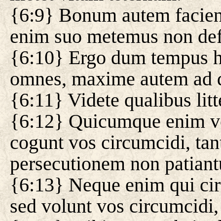
{6:9} Bonum autem facien
enim suo metemus non defi
{6:10} Ergo dum tempus 
omnes, maxime autem ad d
{6:11} Videte qualibus lit
{6:12} Quicumque enim vol
cogunt vos circumcidi, tan
persecutionem non patiant
{6:13} Neque enim qui cir
sed volunt vos circumcidi, 