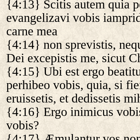
{4:13} Scitis autem quia p
evangelizavi vobis iampri
carne mea
{4:14} non sprevistis, neq
Dei excepistis me, sicut C
{4:15} Ubi est ergo beati
perhibeo vobis, quia, si fie
eruissetis, et dedissetis mi
{4:16} Ergo inimicus vobi
vobis?
{4:17} Æmulantur vos non