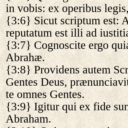
in vobis: ex operibus legis
{3:6} Sicut scriptum est: 
reputatum est illi ad iustit
{3:7} Cognoscite ergo quia q
Abrahæ.
{3:8} Providens autem Scrip
Gentes Deus, prænunciavi
te omnes Gentes.
{3:9} Igitur qui ex fide su
Abraham.