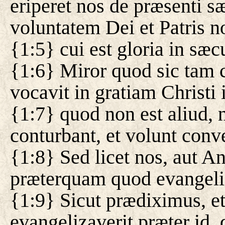
eriperet nos de præsenti
voluntatem Dei et Patris no
{1:5} cui est gloria in s
{1:6} Miror quod sic tam c
vocavit in gratiam Christi
{1:7} quod non est aliud, n
conturbant, et volunt conv
{1:8} Sed licet nos, aut A
præterquam quod evangeliz
{1:9} Sicut prædiximus, et
evangelizaverit præter id, 