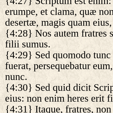
{4:27} Scriptum est enim: 
erumpe, et clama, quæ non p
desertæ, magis quam eius,
{4:28} Nos autem fratres 
filii sumus.
{4:29} Sed quomodo tunc 
fuerat, persequebatur eum,
nunc.
{4:30} Sed quid dicit Scrip
eius: non enim heres erit fi
{4:31} Itaque, fratres, non