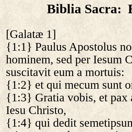
Biblia Sacra
:
[
Galatæ 1
]
{1:1} Paulus Apostolus no
hominem, sed per Iesum C
suscitavit eum a mortuis:
{1:2} et qui mecum sunt om
{1:3} Gratia vobis, et pax
Iesu Christo,
{1:4} qui dedit semetipsum