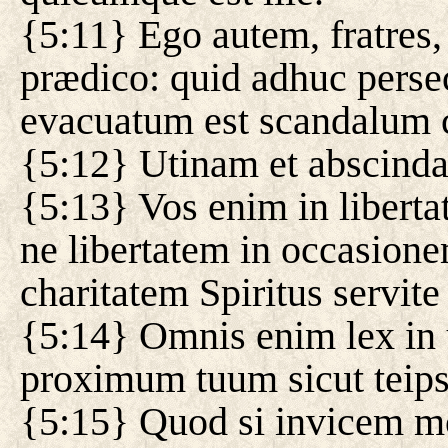
{5:11} Ego autem, fratres
prædico: quid adhuc perse
evacuatum est scandalum c
{5:12} Utinam et abscinda
{5:13} Vos enim in libertat
ne libertatem in occasione
charitatem Spiritus servite
{5:14} Omnis enim lex in 
proximum tuum sicut teip
{5:15} Quod si invicem mor