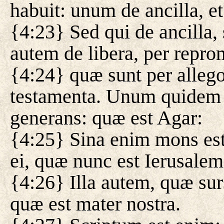
habuit: unum de ancilla, e
{4:23} Sed qui de ancilla,
autem de libera, per repr
{4:24} quæ sunt per alleg
testamenta. Unum quidem i
generans: quæ est Agar:
{4:25} Sina enim mons est 
ei, quæ nunc est Ierusalem, 
{4:26} Illa autem, quæ sur
quæ est mater nostra.