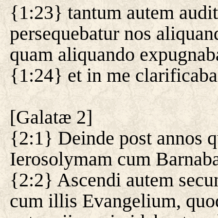
{1:23} tantum autem audi
persequebatur nos aliquan
quam aliquando expugnaba
{1:24} et in me clarificab
[
Galatæ 2
]
{2:1} Deinde post annos q
Ierosolymam cum Barnaba,
{2:2} Ascendi autem secun
cum illis Evangelium, quo