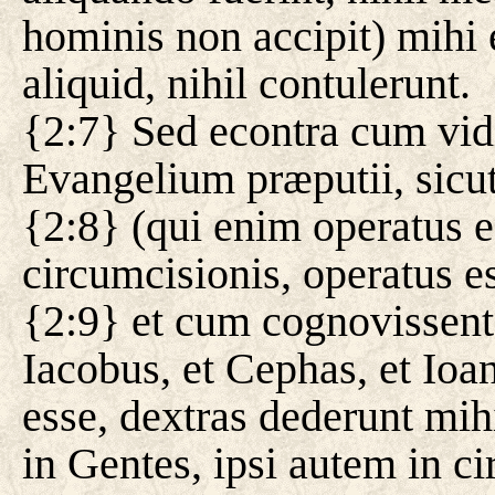
hominis non accipit) mihi 
aliquid, nihil contulerunt.
{2:7} Sed econtra cum vid
Evangelium præputii, sicut
{2:8} (qui enim operatus e
circumcisionis, operatus es
{2:9} et cum cognovissent 
Iacobus, et Cephas, et Io
esse, dextras dederunt mihi
in Gentes, ipsi autem in c