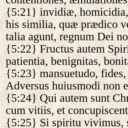
{5:21} invidiæ, homicidia,
his similia, quæ prædico v
talia agunt, regnum Dei n
{5:22} Fructus autem Spiri
patientia, benignitas, boni
{5:23} mansuetudo, fides, 
Adversus huiusmodi non es
{5:24} Qui autem sunt Chr
cum vitiis, et concupiscent
{5:25} Si spiritu vivimus,