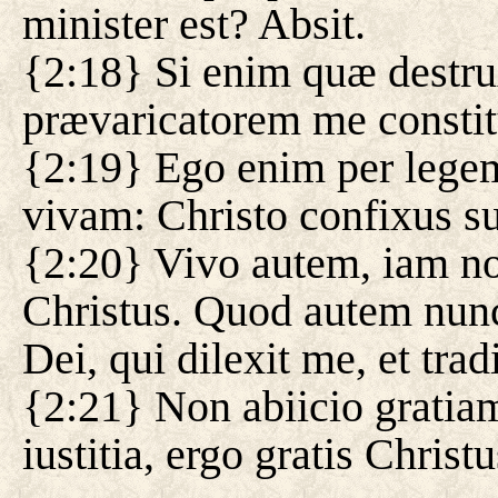
minister est? Absit.
{2:18} Si enim quæ destru
prævaricatorem me constit
{2:19} Ego enim per legem
vivam: Christo confixus s
{2:20} Vivo autem, iam no
Christus. Quod autem nunc v
Dei, qui dilexit me, et tra
{2:21} Non abiicio gratia
iustitia, ergo gratis Christ