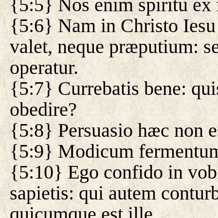
{5:5} Nos enim spiritu ex 
{5:6} Nam in Christo Iesu
valet, neque præputium: se
operatur.
{5:7} Currebatis bene: qui
obedire?
{5:8} Persuasio hæc non es
{5:9} Modicum fermentum
{5:10} Ego confido in vob
sapietis: qui autem conturb
quicumque est ille.