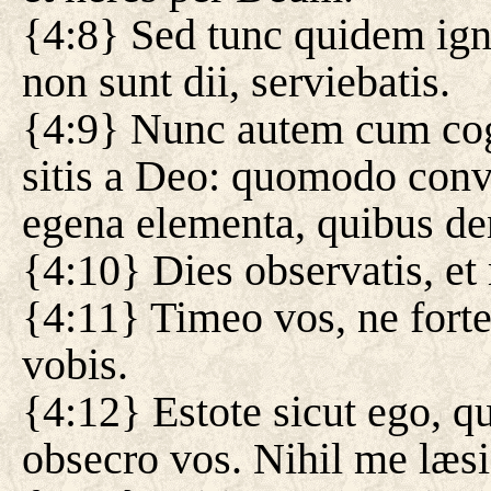
{4:8} Sed tunc quidem ign
non sunt dii, serviebatis.
{4:9} Nunc autem cum cog
sitis a Deo: quomodo conve
egena elementa, quibus den
{4:10} Dies observatis, et
{4:11} Timeo vos, ne forte
vobis.
{4:12} Estote sicut ego, qu
obsecro vos. Nihil me læsis