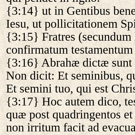
{3:14} ut in Gentibus bene
Iesu, ut pollicitationem Sp
{3:15} Fratres (secundum
confirmatum testamentum n
{3:16} Abrahæ dictæ sunt 
Non dicit: Et seminibus, qu
Et semini tuo, qui est Chri
{3:17} Hoc autem dico, t
quæ post quadringentos et 
non irritum facit ad evac