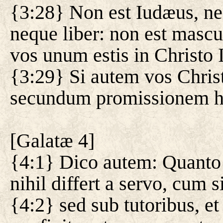
{3:28} Non est Iudæus, ne
neque liber: non est masc
vos unum estis in Christo 
{3:29} Si autem vos Chris
secundum promissionem h
[
Galatæ 4
]
{4:1} Dico autem: Quanto 
nihil differt a servo, cum
{4:2} sed sub tutoribus, et