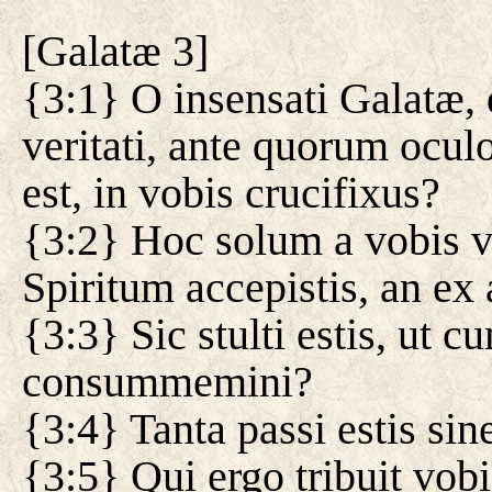
[
Galatæ 3
]
{3:1} O insensati Galatæ, 
veritati, ante quorum ocul
est, in vobis crucifixus?
{3:2} Hoc solum a vobis vo
Spiritum accepistis, an ex 
{3:3} Sic stulti estis, ut c
consummemini?
{3:4} Tanta passi estis sin
{3:5} Qui ergo tribuit vobi