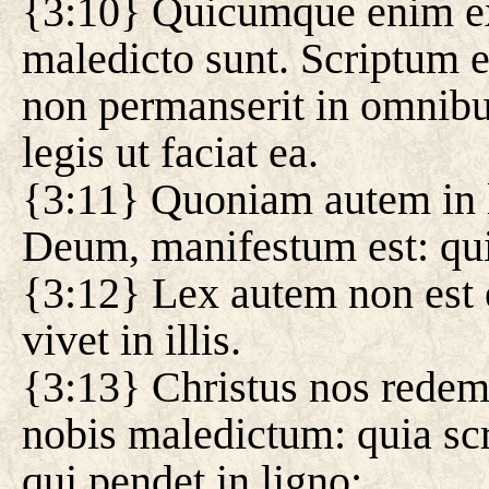
{3:10} Quicumque enim ex 
maledicto sunt. Scriptum 
non permanserit in omnibus
legis ut faciat ea.
{3:11} Quoniam autem in l
Deum, manifestum est: quia
{3:12} Lex autem non est ex
vivet in illis.
{3:13} Christus nos redemi
nobis maledictum: quia sc
qui pendet in ligno: