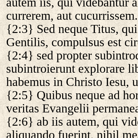
autem iis, qui videbantur a
currerem, aut cucurrissem.
{2:3} Sed neque Titus, qu
Gentilis, compulsus est ci
{2:4} sed propter subintrod
subintroierunt explorare l
habemus in Christo Iesu, u
{2:5} Quibus neque ad hor
veritas Evangelii permane
{2:6} ab iis autem, qui vid
aliquando fuerint, nihil m