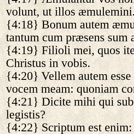
volunt, ut illos æmulemini
{4:18} Bonum autem æmul
tantum cum præsens sum a
{4:19} Filioli mei, quos i
Christus in vobis.
{4:20} Vellem autem esse
vocem meam: quoniam con
{4:21} Dicite mihi qui sub
legistis?
{4:22} Scriptum est enim