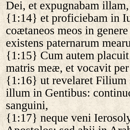
Dei, et expugnabam illam,
{1:14} et proficiebam in 
coætaneos meos in genere
existens paternarum mear
{1:15} Cum autem placuit 
matris meæ, et vocavit pe
{1:16} ut revelaret Filiu
illum in Gentibus: continu
sanguini,
{1:17} neque veni Ieroso