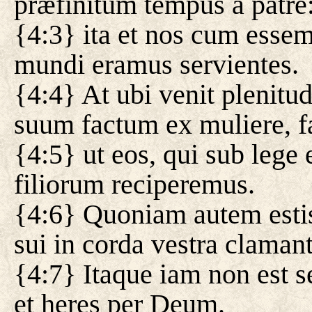
præfinitum tempus a patre
{4:3} ita et nos cum essem
mundi eramus servientes.
{4:4} At ubi venit plenitu
suum factum ex muliere, f
{4:5} ut eos, qui sub lege
filiorum reciperemus.
{4:6} Quoniam autem estis f
sui in corda vestra claman
{4:7} Itaque iam non est se
et heres per Deum.