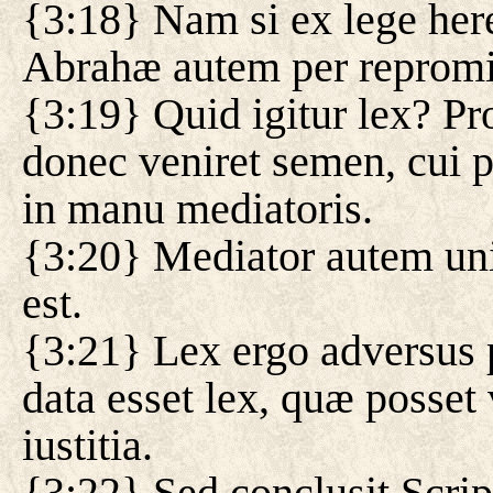
{3:18} Nam si ex lege her
Abrahæ autem per repromi
{3:19} Quid igitur lex? Pro
donec veniret semen, cui p
in manu mediatoris.
{3:20} Mediator autem un
est.
{3:21} Lex ergo adversus 
data esset lex, quæ posset 
iustitia.
{3:22} Sed conclusit Scrip