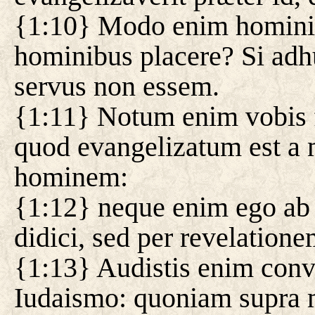
{1:10} Modo enim homini
hominibus placere? Si adh
servus non essem.
{1:11} Notum enim vobis f
quod evangelizatum est a 
hominem:
{1:12} neque enim ego ab 
didici, sed per revelatione
{1:13} Audistis enim con
Iudaismo: quoniam supra