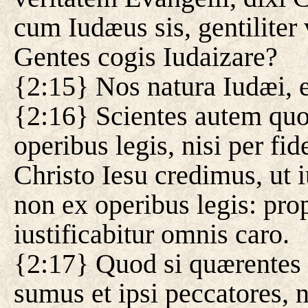
cum Iudæus sis, gentiliter
Gentes cogis Iudaizare?
{2:15} Nos natura Iudæi, 
{2:16} Scientes autem quo
operibus legis, nisi per fid
Christo Iesu credimus, ut i
non ex operibus legis: pro
iustificabitur omnis caro.
{2:17} Quod si quærentes iu
sumus et ipsi peccatores, 