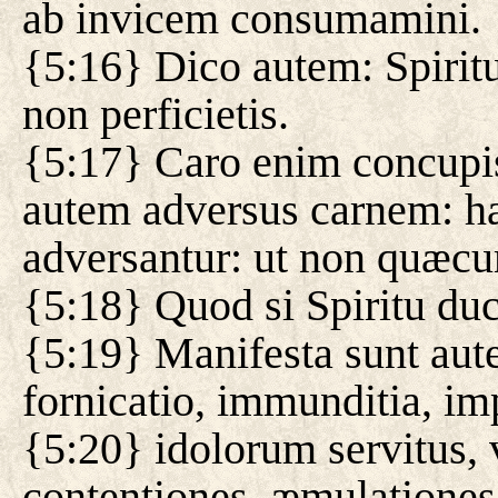
ab invicem consumamini.
{5:16} Dico autem: Spiritu
non perficietis.
{5:17} Caro enim concupisc
autem adversus carnem: h
adversantur: ut non quæcumq
{5:18} Quod si Spiritu duc
{5:19} Manifesta sunt aut
fornicatio, immunditia, imp
{5:20} idolorum servitus, v
contentiones, æmulationes,