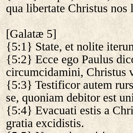
qua libertate Christus nos l
[
Galatæ 5
]
{5:1} State, et nolite iteru
{5:2} Ecce ego Paulus dic
circumcidamini, Christus v
{5:3} Testificor autem ru
se, quoniam debitor est un
{5:4} Evacuati estis a Chris
gratia excidistis.