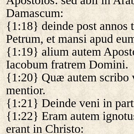
Apostolos: sed abii in Ara
Damascum:
{1:18} deinde post annos 
Petrum, et mansi apud eu
{1:19} alium autem Apost
Iacobum fratrem Domini.
{1:20} Quæ autem scribo 
mentior.
{1:21} Deinde veni in part
{1:22} Eram autem ignotus
erant in Christo: