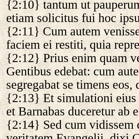
{2:10} tantum ut pauper
etiam solicitus fui hoc ips
{2:11} Cum autem venisse
faciem ei restiti, quia repre
{2:12} Prius enim quam v
Gentibus edebat: cum autem
segregabat se timens eos, 
{2:13} Et simulationi eius 
et Barnabas duceretur ab e
{2:14} Sed cum vidissem 
veritatem Evangelii, dixi