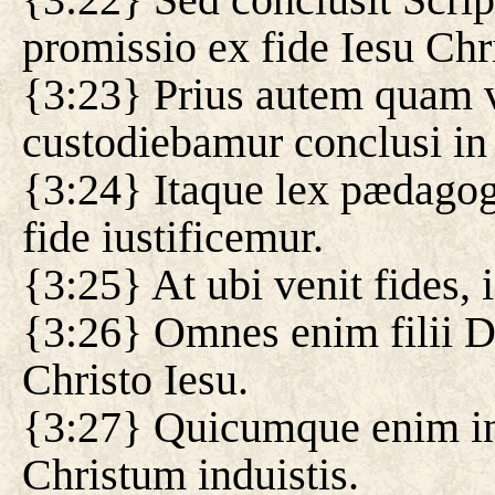
promissio ex fide Iesu Chri
{3:23} Prius autem quam ve
custodiebamur conclusi in
{3:24} Itaque lex pædagogu
fide iustificemur.
{3:25} At ubi venit fides
{3:26} Omnes enim filii De
Christo Iesu.
{3:27} Quicumque enim in C
Christum induistis.