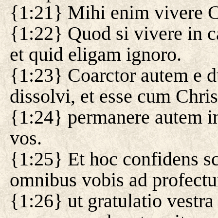
{1:21} Mihi enim vivere Ch
{1:22} Quod si vivere in ca
et quid eligam ignoro.
{1:23} Coarctor autem e 
dissolvi, et esse cum Chri
{1:24} permanere autem in
vos.
{1:25} Et hoc confidens s
omnibus vobis ad profectu
{1:26} ut gratulatio vestra