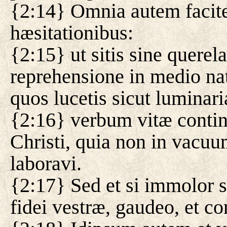
{2:14} Omnia autem facite
hæsitationibus:
{2:15} ut sitis sine querela
reprehensione in medio nat
quos lucetis sicut luminar
{2:16} verbum vitæ contin
Christi, quia non in vacu
laboravi.
{2:17} Sed et si immolor 
fidei vestræ, gaudeo, et c