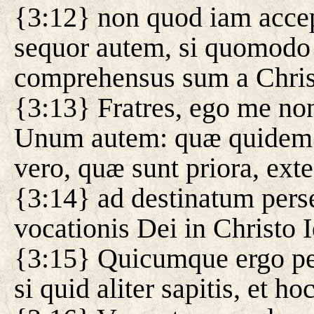
{3:12} non quod iam accep
sequor autem, si quomodo
comprehensus sum a Chris
{3:13} Fratres, ego me no
Unum autem: quæ quidem re
vero, quæ sunt priora, ex
{3:14} ad destinatum pers
vocationis Dei in Christo I
{3:15} Quicumque ergo per
si quid aliter sapitis, et h