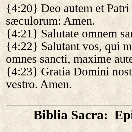
{4:20} Deo autem et Patri 
sæculorum: Amen.
{4:21} Salutate omnem san
{4:22} Salutant vos, qui m
omnes sancti, maxime aut
{4:23} Gratia Domini nostr
vestro. Amen.
Biblia Sacra
Epi
: