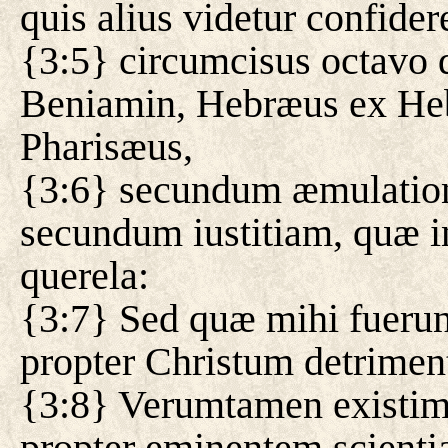
quis alius videtur confider
{3:5} circumcisus octavo di
Beniamin, Hebræus ex He
Pharisæus,
{3:6} secundum æmulatio
secundum iustitiam, quæ in
querela:
{3:7} Sed quæ mihi fuerun
propter Christum detrimen
{3:8} Verumtamen existim
propter eminentem scienti