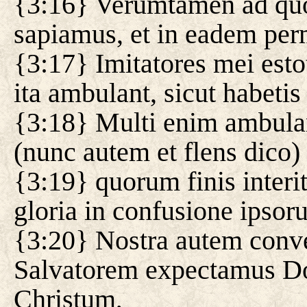
{3:16} Verumtamen ad qu
sapiamus, et in eadem pe
{3:17} Imitatores mei estot
ita ambulant, sicut habeti
{3:18} Multi enim ambula
(nunc autem et flens dico) 
{3:19} quorum finis interi
gloria in confusione ipsoru
{3:20} Nostra autem conver
Salvatorem expectamus 
Christum,