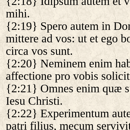
{2:18} Idipsum autem et v
mihi.
{2:19} Spero autem in Do
mittere ad vos: ut et ego 
circa vos sunt.
{2:20} Neminem enim hab
affectione pro vobis solicit
{2:21} Omnes enim quæ su
Iesu Christi.
{2:22} Experimentum autem
patri filius, mecum servivi