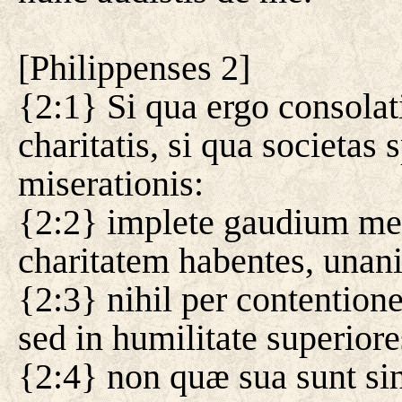
[
Philippenses 2
]
{2:1} Si qua ergo consolat
charitatis, si qua societas s
miserationis:
{2:2} implete gaudium me
charitatem habentes, unani
{2:3} nihil per contentio
sed in humilitate superiore
{2:4} non quæ sua sunt sin