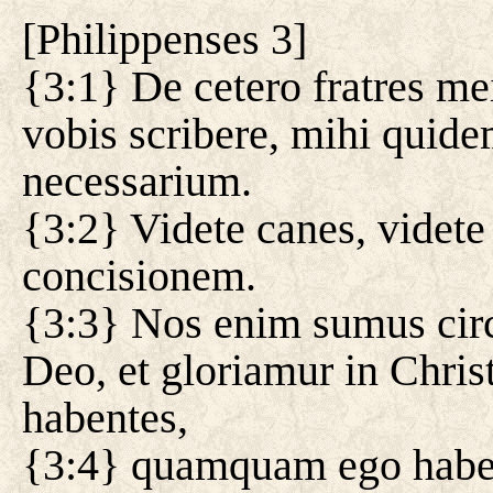
[
Philippenses 3
]
{3:1} De cetero fratres m
vobis scribere, mihi quid
necessarium.
{3:2} Videte canes, videte
concisionem.
{3:3} Nos enim sumus circ
Deo, et gloriamur in Chris
habentes,
{3:4} quamquam ego habea