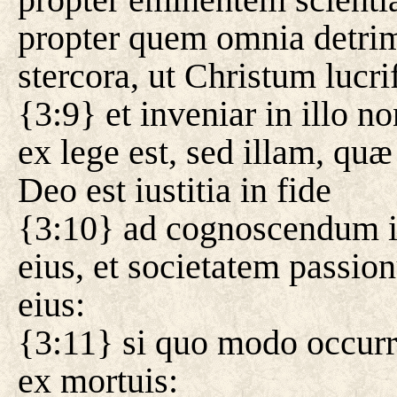
propter quem omnia detrime
stercora, ut Christum lucri
{3:9} et inveniar in illo 
ex lege est, sed illam, quæ
Deo est iustitia in fide
{3:10} ad cognoscendum il
eius, et societatem passion
eius:
{3:11} si quo modo occurr
ex mortuis: