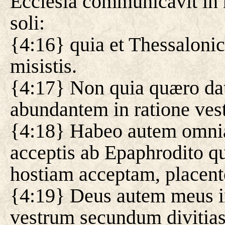
Ecclesia communicavit in ra
soli:
{4:16} quia et Thessaloni
misistis.
{4:17} Non quia quæro dat
abundantem in ratione vest
{4:18} Habeo autem omnia,
acceptis ab Epaphrodito qu
hostiam acceptam, placen
{4:19} Deus autem meus 
vestrum secundum divitias 