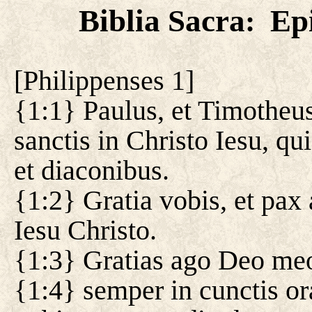
Biblia Sacra
Epi
:
[
Philippenses 1
]
{1:1} Paulus, et Timotheus
sanctis in Christo Iesu, qu
et diaconibus.
{1:2} Gratia vobis, et pax
Iesu Christo.
{1:3} Gratias ago Deo meo
{1:4} semper in cunctis o