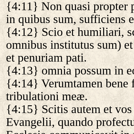
{4:11} Non quasi propter 
in quibus sum, sufficiens e
{4:12} Scio et humiliari, s
omnibus institutus sum) et s
et penuriam pati.
{4:13} omnia possum in eo
{4:14} Verumtamen bene f
tribulationi meæ.
{4:15} Scitis autem et vos
Evangelii, quando profect