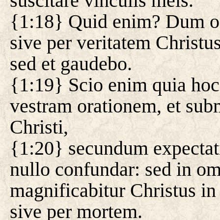
suscitare vinculis meis.
{1:18} Quid enim? Dum o
sive per veritatem Christu
sed et gaudebo.
{1:19} Scio enim quia hoc
vestram orationem, et subm
Christi,
{1:20} secundum expectat
nullo confundar: sed in om
magnificabitur Christus in
sive per mortem.