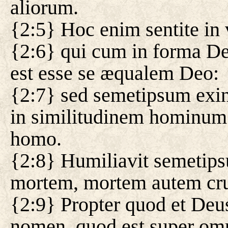
aliorum.
{2:5} Hoc enim sentite in 
{2:6} qui cum in forma Dei
est esse se æqualem Deo:
{2:7} sed semetipsum exin
in similitudinem hominum f
homo.
{2:8} Humiliavit semetips
mortem, mortem autem cru
{2:9} Propter quod et Deus 
nomen, quod est super o