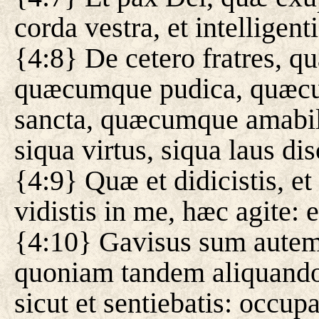
corda vestra, et intelligent
{4:8} De cetero fratres, 
quæcumque pudica, quæc
sancta, quæcumque amabi
siqua virtus, siqua laus di
{4:9} Quæ et didicistis, et 
vidistis in me, hæc agite: 
{4:10} Gavisus sum autem
quoniam tandem aliquando r
sicut et sentiebatis: occupa