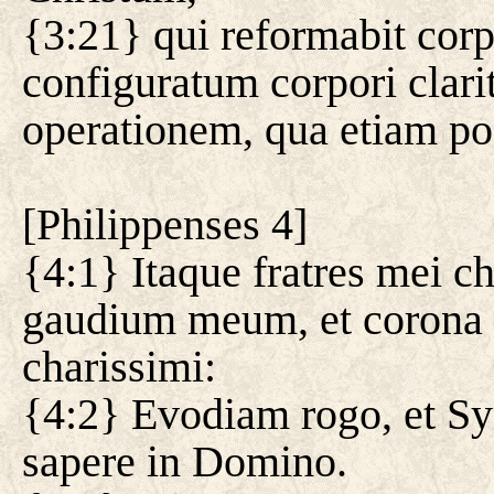
{3:21} qui reformabit corp
configuratum corpori clar
operationem, qua etiam pos
[
Philippenses 4
]
{4:1} Itaque fratres mei ch
gaudium meum, et corona m
charissimi:
{4:2} Evodiam rogo, et S
sapere in Domino.