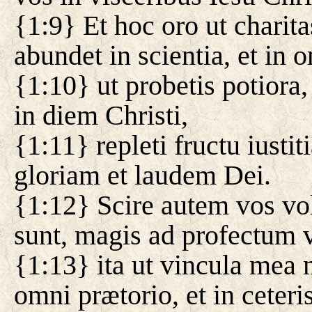
{1:9} Et hoc oro ut charit
abundet in scientia, et in 
{1:10} ut probetis potiora, 
in diem Christi,
{1:11} repleti fructu iusti
gloriam et laudem Dei.
{1:12} Scire autem vos vol
sunt, magis ad profectum 
{1:13} ita ut vincula mea m
omni prætorio, et in ceter