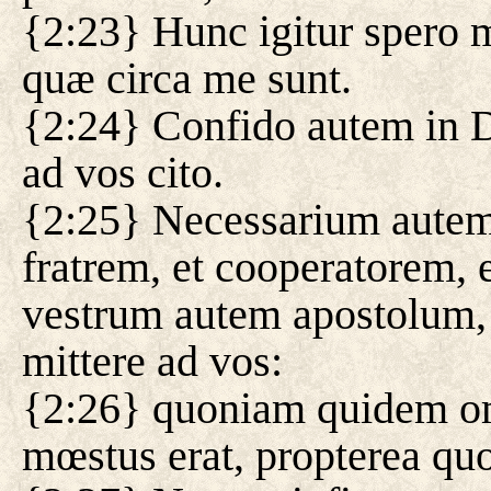
{2:23} Hunc igitur spero m
quæ circa me sunt.
{2:24} Confido autem in 
ad vos cito.
{2:25} Necessarium autem
fratrem, et cooperatorem
vestrum autem apostolum, 
mittere ad vos:
{2:26} quoniam quidem om
mœstus erat, propterea quo