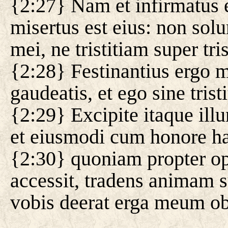
{2:27} Nam et infirmatus 
misertus est eius: non sol
mei, ne tristitiam super tr
{2:28} Festinantius ergo mi
gaudeatis, et ego sine tristi
{2:29} Excipite itaque il
et eiusmodi cum honore ha
{2:30} quoniam propter o
accessit, tradens animam s
vobis deerat erga meum o