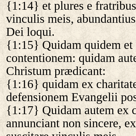
{1:14} et plures e fratrib
vinculis meis, abundantiu
Dei loqui.
{1:15} Quidam quidem et p
contentionem: quidam aut
Christum prædicant:
{1:16} quidam ex charitat
defensionem Evangelii pos
{1:17} Quidam autem ex c
annunciant non sincere, e