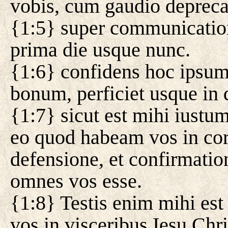
vobis, cum gaudio depreca
{1:5} super communication
prima die usque nunc.
{1:6} confidens hoc ipsum,
bonum, perficiet usque in 
{1:7} sicut est mihi iustu
eo quod habeam vos in corde
defensione, et confirmatio
omnes vos esse.
{1:8} Testis enim mihi e
vos in visceribus Iesu Chri