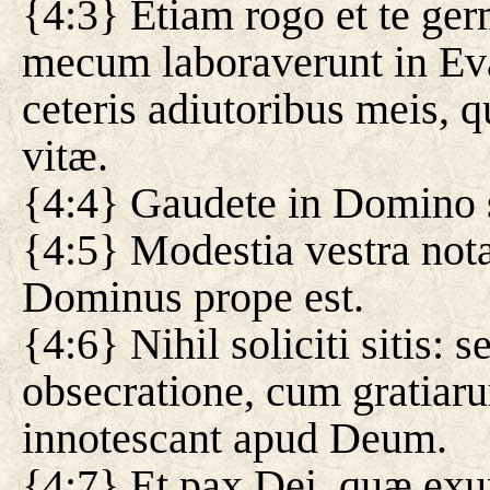
{4:3} Etiam rogo et te ger
mecum laboraverunt in Ev
ceteris adiutoribus meis, 
vitæ.
{4:4} Gaudete in Domino s
{4:5} Modestia vestra not
Dominus prope est.
{4:6} Nihil soliciti sitis: 
obsecratione, cum gratiaru
innotescant apud Deum.
{4:7} Et pax Dei, quæ ex