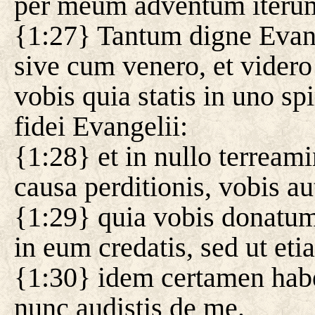
per meum adventum iterum
{1:27} Tantum digne Evang
sive cum venero, et videro
vobis quia statis in uno sp
fidei Evangelii:
{1:28} et in nullo terreamin
causa perditionis, vobis au
{1:29} quia vobis donatum
in eum credatis, sed ut eti
{1:30} idem certamen haben
nunc audistis de me.