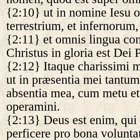
{2:10} ut in nomine Iesu 
terrestrium, et infernorum,
{2:11} et omnis lingua co
Christus in gloria est Dei P
{2:12} Itaque charissimi m
ut in præsentia mei tantum
absentia mea, cum metu et
operamini.
{2:13} Deus est enim, qui o
perficere pro bona volunta