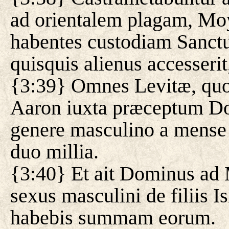
ad orientalem plagam, Moys
habentes custodiam Sanctua
quisquis alienus accesserit
{3:39} Omnes Levitæ, qu
Aaron iuxta præceptum Dom
genere masculino a mense u
duo millia.
{3:40} Et ait Dominus ad
sexus masculini de filiis I
habebis summam eorum.