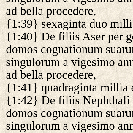
ad bella procedere,
{1:39} sexaginta duo milli
{1:40} De filiis Aser per g
domos cognationum suarum
singulorum a vigesimo ann
ad bella procedere,
{1:41} quadraginta millia e
{1:42} De filiis Nephthali 
domos cognationum suarum
singulorum a vigesimo ann