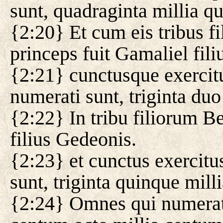
sunt, quadraginta millia qu
{2:20} Et cum eis tribus 
princeps fuit Gamaliel fili
{2:21} cunctusque exercit
numerati sunt, triginta duo
{2:22} In tribu filiorum B
filius Gedeonis.
{2:23} et cunctus exercitu
sunt, triginta quinque mill
{2:24} Omnes qui numerati