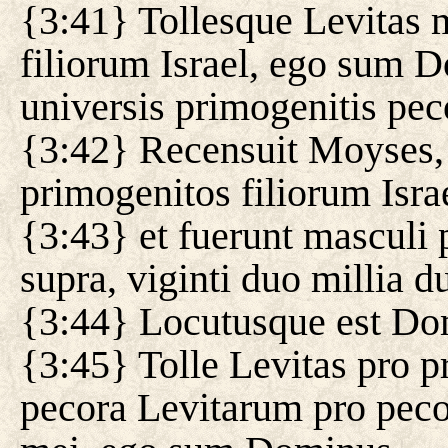
{3:41} Tollesque Levitas 
filiorum Israel, ego sum 
universis primogenitis pec
{3:42} Recensuit Moyses,
primogenitos filiorum Israe
{3:43} et fuerunt masculi
supra, viginti duo millia d
{3:44} Locutusque est Do
{3:45} Tolle Levitas pro pr
pecora Levitarum pro peco