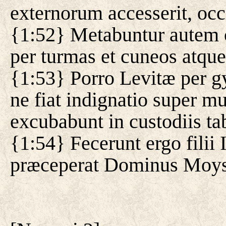
externorum accesserit, occ
{1:52} Metabuntur autem ca
per turmas et cuneos atqu
{1:53} Porro Levitæ per gy
ne fiat indignatio super mu
excubabunt in custodiis ta
{1:54} Fecerunt ergo filii
præceperat Dominus Moys