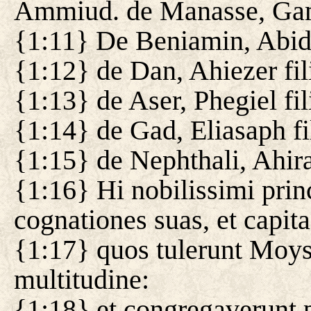
Ammiud. de Manasse, Gama
{1:11} De Beniamin, Abida
{1:12} de Dan, Ahiezer fi
{1:13} de Aser, Phegiel fi
{1:14} de Gad, Eliasaph fi
{1:15} de Nephthali, Ahira
{1:16} Hi nobilissimi princ
cognationes suas, et capita
{1:17} quos tulerunt Moy
multitudine:
{1:18} et congregaverunt 