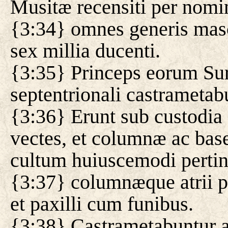
Musitæ recensiti per nomi
{3:34} omnes generis masc
sex millia ducenti.
{3:35} Princeps eorum Suri
septentrionali castrametab
{3:36} Erunt sub custodia 
vectes, et columnæ ac bas
cultum huiuscemodi pertin
{3:37} columnæque atrii p
et paxilli cum funibus.
{3:38} Castrametabuntur a