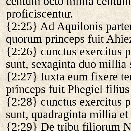
centum octo millia centum 
proficiscentur.
{2:25} Ad Aquilonis partem
quorum princeps fuit Ahie
{2:26} cunctus exercitus 
sunt, sexaginta duo millia 
{2:27} Iuxta eum fixere te
princeps fuit Phegiel filiu
{2:28} cunctus exercitus 
sunt, quadraginta millia et
{2:29} De tribu filiorum N