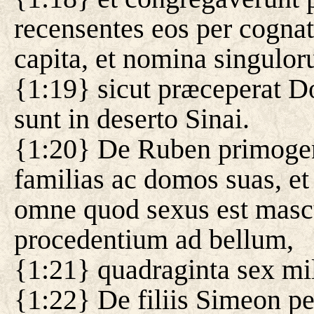
recensentes eos per cognat
capita, et nomina singulor
{1:19} sicut præceperat 
sunt in deserto Sinai.
{1:20} De Ruben primogeni
familias ac domos suas, e
omne quod sexus est mascu
procedentium ad bellum,
{1:21} quadraginta sex mil
{1:22} De filiis Simeon pe