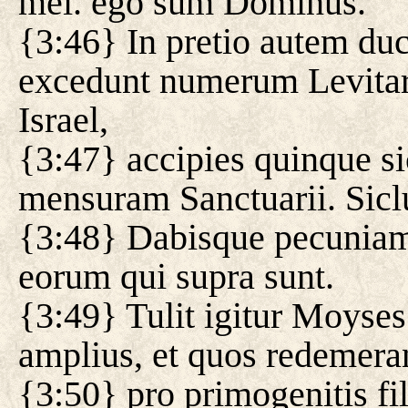
mei. ego sum Dominus.
{3:46} In pretio autem du
excedunt numerum Levitar
Israel,
{3:47} accipies quinque si
mensuram Sanctuarii. Siclu
{3:48} Dabisque pecuniam 
eorum qui supra sunt.
{3:49} Tulit igitur Moyse
amplius, et quos redemeran
{3:50} pro primogenitis fi