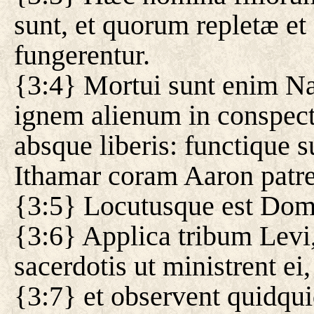
sunt, et quorum repletæ et
fungerentur.
{3:4} Mortui sunt enim Na
ignem alienum in conspect
absque liberis: functique s
Ithamar coram Aaron patre
{3:5} Locutusque est Dom
{3:6} Applica tribum Levi,
sacerdotis ut ministrent ei,
{3:7} et observent quidqui