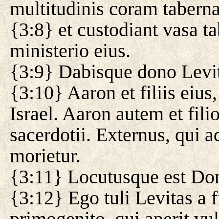
multitudinis coram taberna
{3:8} et custodiant vasa ta
ministerio eius.
{3:9} Dabisque dono Levi
{3:10} Aaron et filiis eius, 
Israel. Aaron autem et fili
sacerdotii. Externus, qui 
morietur.
{3:11} Locutusque est Do
{3:12} Ego tuli Levitas a f
primogenito, qui aperit vul