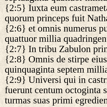
{2:5} Iuxta eum castrametat
quorum princeps fuit Natha
{2:6} et omnis numerus p
quattuor millia quadringent
{2:7} In tribu Zabulon prin
{2:8} Omnis de stirpe eiu
quinquaginta septem millia
{2:9} Universi qui in cast
fuerunt centum octoginta s
turmas suas primi egredien