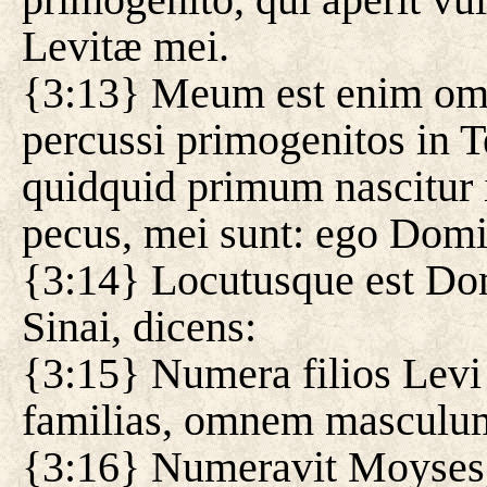
Levitæ mei.
{3:13} Meum est enim om
percussi primogenitos in T
quidquid primum nascitur 
pecus, mei sunt: ego Domi
{3:14} Locutusque est Do
Sinai, dicens:
{3:15} Numera filios Lev
familias, omnem masculum
{3:16} Numeravit Moyses,