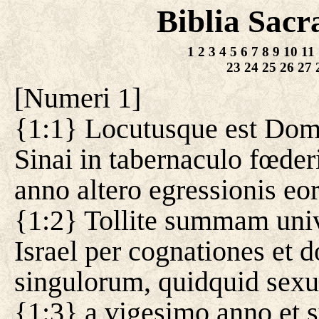
Biblia Sacr
1
2
3
4
5
6
7
8
9
10
11
23
24
25
26
27
[
Numeri 1
]
{1:1} Locutusque est Dom
Sinai in tabernaculo fœder
anno altero egressionis e
{1:2} Tollite summam univ
Israel per cognationes et 
singulorum, quidquid sexu
{1:3} a vigesimo anno et 