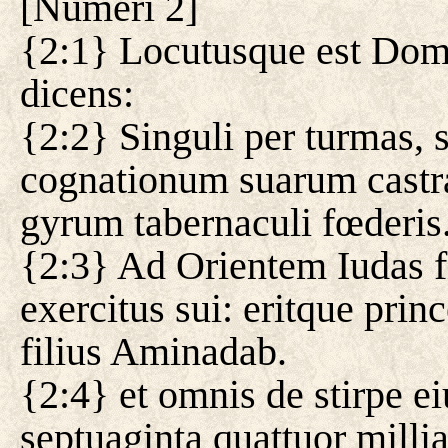
[
Numeri 2
]
{2:1} Locutusque est Dom
dicens:
{2:2} Singuli per turmas, 
cognationum suarum castram
gyrum tabernaculi fœderis
{2:3} Ad Orientem Iudas fi
exercitus sui: eritque pri
filius Aminadab.
{2:4} et omnis de stirpe 
septuaginta quattuor millia