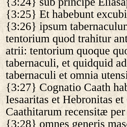
{3:24} sub principe Eliasap
{3:25} Et habebunt excubia
{3:26} ipsum tabernaculu
tentorium quod trahitur ant
atrii: tentorium quoque quo
tabernaculi, et quidquid ad 
tabernaculi et omnia utensi
{3:27} Cognatio Caath ha
Iesaaritas et Hebronitas et
Caathitarum recensitæ per
{3:28} omnes generis masc