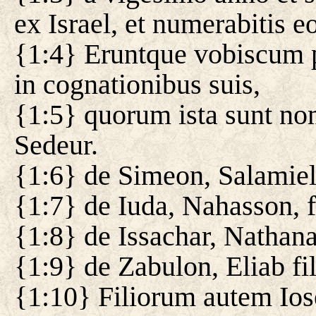
ex Israel, et numerabitis e
{1:4} Eruntque vobiscum 
in cognationibus suis,
{1:5} quorum ista sunt nom
Sedeur.
{1:6} de Simeon, Salamiel 
{1:7} de Iuda, Nahasson, 
{1:8} de Issachar, Nathanae
{1:9} de Zabulon, Eliab fi
{1:10} Filiorum autem Ios