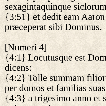
sexagintaquinque siclorum
{3:51} et dedit eam Aaron 
præceperat sibi Dominus.
[
Numeri 4
]
{4:1} Locutusque est Dom
dicens:
{4:2} Tolle summam filio
per domos et familias suas
{4:3} a trigesimo anno et 