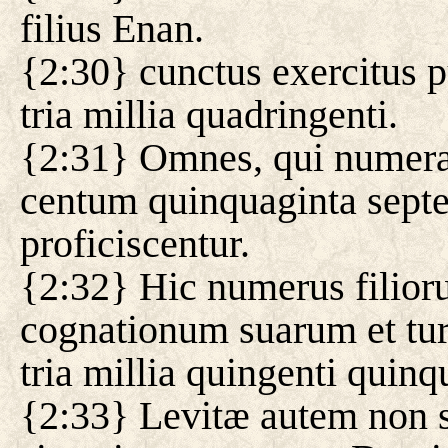
filius Enan.
{2:30} cunctus exercitus 
tria millia quadringenti.
{2:31} Omnes, qui numerati
centum quinquaginta septem
proficiscentur.
{2:32} Hic numerus filior
cognationum suarum et tur
tria millia quingenti quinq
{2:33} Levitæ autem non su