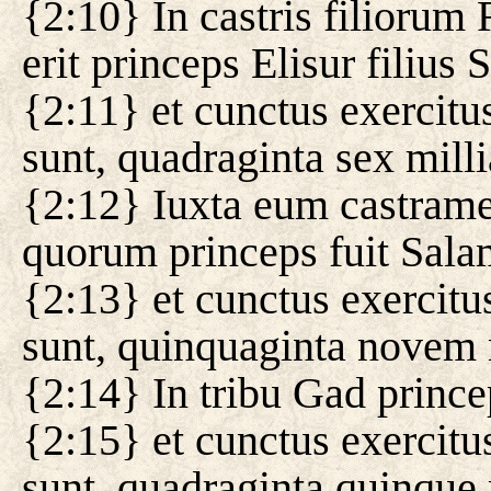
{2:10} In castris filioru
erit princeps Elisur filius 
{2:11} et cunctus exercit
sunt, quadraginta sex milli
{2:12} Iuxta eum castramet
quorum princeps fuit Salam
{2:13} et cunctus exercitu
sunt, quinquaginta novem m
{2:14} In tribu Gad princep
{2:15} et cunctus exercitu
sunt, quadraginta quinque 