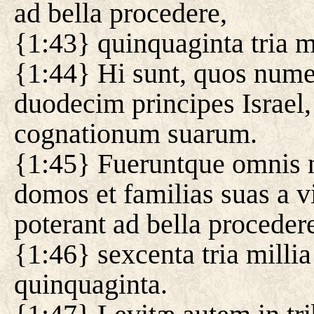
ad bella procedere,
{1:43} quinquaginta tria m
{1:44} Hi sunt, quos nume
duodecim principes Israel
cognationum suarum.
{1:45} Fueruntque omnis n
domos et familias suas a v
poterant ad bella proceder
{1:46} sexcenta tria milli
quinquaginta.