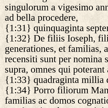
singulorum a vigesimo ann
ad bella procedere,
{1:31} quinquaginta septe
{1:32} De filiis Ioseph, f
generationes, et familias
recensiti sunt per nomina
supra, omnes qui poterant 
{1:33} quadraginta millia 
{1:34} Porro filiorum Man
familias ac domos cognati