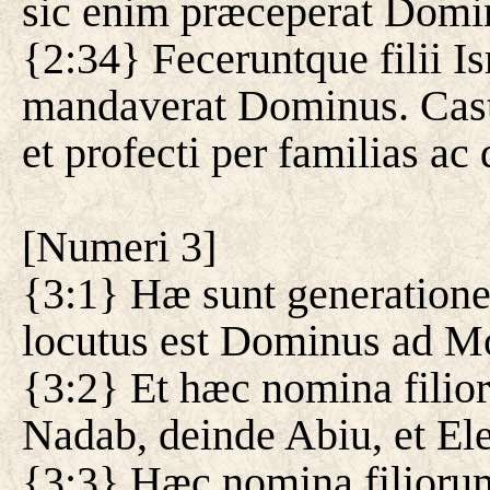
sic enim præceperat Domi
{2:34} Feceruntque filii I
mandaverat Dominus. Castr
et profecti per familias a
[
Numeri 3
]
{3:1} Hæ sunt generatione
locutus est Dominus ad Mo
{3:2} Et hæc nomina filio
Nadab, deinde Abiu, et Ele
{3:3} Hæc nomina filioru