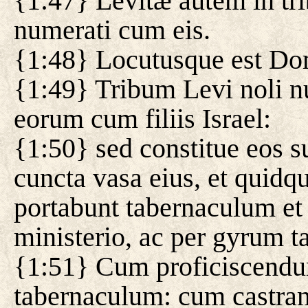
{1:47} Levitæ autem in tr
numerati cum eis.
{1:48} Locutusque est Do
{1:49} Tribum Levi noli
eorum cum filiis Israel:
{1:50} sed constitue eos s
cuncta vasa eius, et quidqu
portabunt tabernaculum et o
ministerio, ac per gyrum t
{1:51} Cum proficiscendu
tabernaculum: cum castram