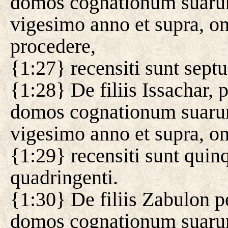
domos cognationum suaru
vigesimo anno et supra, om
procedere,
{1:27} recensiti sunt septu
{1:28} De filiis Issachar, 
domos cognationum suaru
vigesimo anno et supra, om
{1:29} recensiti sunt quin
quadringenti.
{1:30} De filiis Zabulon pe
domos cognationum suarum