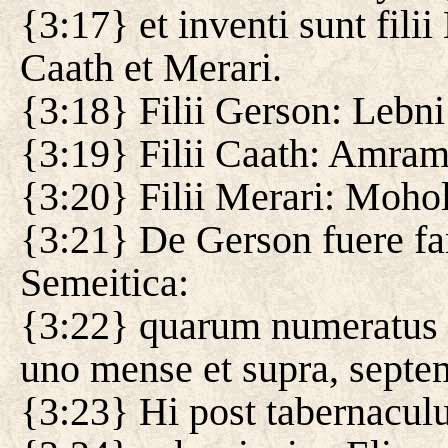
{3:17} et inventi sunt fili
Caath et Merari.
{3:18} Filii Gerson: Lebni
{3:19} Filii Caath: Amram 
{3:20} Filii Merari: Mohol
{3:21} De Gerson fuere fa
Semeitica:
{3:22} quarum numeratus e
uno mense et supra, septem
{3:23} Hi post tabernacu