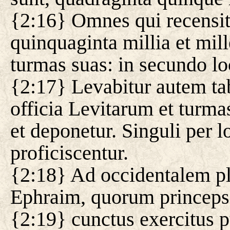
{2:16} Omnes qui recensit
quinquaginta millia et mil
turmas suas: in secundo lo
{2:17} Levabitur autem ta
officia Levitarum et turma
et deponetur. Singuli per l
proficiscentur.
{2:18} Ad occidentalem pl
Ephraim, quorum princeps 
{2:19} cunctus exercitus 