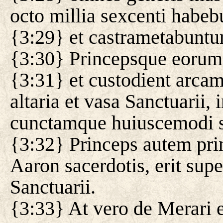
octo millia sexcenti habeb
{3:29} et castrametabuntu
{3:30} Princepsque eorum e
{3:31} et custodient arc
altaria et vasa Sanctuarii, 
cunctamque huiuscemodi s
{3:32} Princeps autem pri
Aaron sacerdotis, erit sup
Sanctuarii.
{3:33} At vero de Merari 