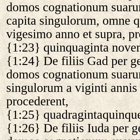
domos cognationum suarum 
capita singulorum, omne q
vigesimo anno et supra, p
{1:23} quinquaginta novem 
{1:24} De filiis Gad per ge
domos cognationum suarum
singulorum a viginti annis
procederent,
{1:25} quadragintaquinque
{1:26} De filiis Iuda per g