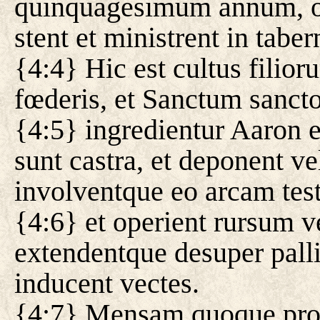
quinquagesimum annum, o
stent et ministrent in tabe
{4:4} Hic est cultus fili
fœderis, et Sanctum sanct
{4:5} ingredientur Aaron e
sunt castra, et deponent v
involventque eo arcam tes
{4:6} et operient rursum 
extendentque desuper pall
inducent vectes.
{4:7} Mensam quoque prop