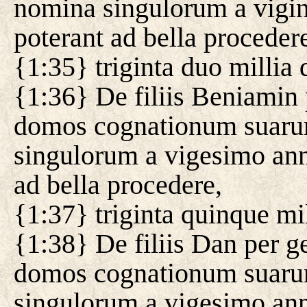
nomina singulorum a vigint
poterant ad bella proceder
{1:35} triginta duo millia 
{1:36} De filiis Beniamin 
domos cognationum suarum
singulorum a vigesimo ann
ad bella procedere,
{1:37} triginta quinque mil
{1:38} De filiis Dan per ge
domos cognationum suarum
singulorum a vigesimo ann