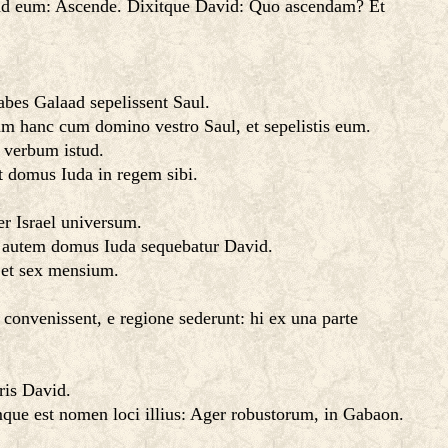
 ad eum: Ascende. Dixitque David: Quo ascendam? Et
abes Galaad sepelissent Saul.
am hanc cum domino vestro Saul, et sepelistis eum.
 verbum istud.
it domus Iuda in regem sibi.
er Israel universum.
la autem domus Iuda sequebatur David.
 et sex mensium.
convenissent, e regione sederunt: hi ex una parte
ris David.
mque est nomen loci illius: Ager robustorum, in Gabaon.