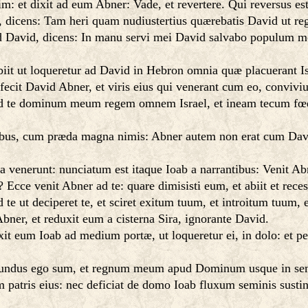
: et dixit ad eum Abner: Vade, et revertere. Qui reversus est
 dicens: Tam heri quam nudiustertius quærebatis David ut reg
d David, dicens: In manu servi mei David salvabo populum m
it ut loqueretur ad David in Hebron omnia quæ placuerant Is
fecit David Abner, et viris eius qui venerant cum eo, convivi
ad te dominum meum regem omnem Israel, et ineam tecum fœdu
nibus, cum præda magna nimis: Abner autem non erat cum Davi
a venerunt: nunciatum est itaque Ioab a narrantibus: Venit Abn
? Ecce venit Abner ad te: quare dimisisti eum, et abiit et reces
te ut deciperet te, et sciret exitum tuum, et introitum tuum,
bner, et reduxit eum a cisterna Sira, ignorante David.
eum Ioab ad medium portæ, ut loqueretur ei, in dolo: et perc
undus ego sum, et regnum meum apud Dominum usque in semp
atris eius: nec deficiat de domo Ioab fluxum seminis sustinen