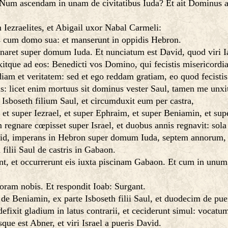
 Num ascendam in unam de civitatibus Iuda? Et ait Dominus
Iezraelites, et Abigail uxor Nabal Carmeli:
os cum domo sua: et manserunt in oppidis Hebron.
egnaret super domum Iuda. Et nunciatum est David, quod viri I
xitque ad eos: Benedicti vos Domino, qui fecistis misericordi
am et veritatem: sed et ego reddam gratiam, eo quod fecistis
nis: licet enim mortuus sit dominus vester Saul, tamen me unx
 Isboseth filium Saul, et circumduxit eum per castra,
 et super Iezrael, et super Ephraim, et super Beniamin, et sup
 regnare cœpisset super Israel, et duobus annis regnavit: so
vid, imperans in Hebron super domum Iuda, septem annorum,
filii Saul de castris in Gabaon.
unt, et occurrerunt eis iuxta piscinam Gabaon. Et cum in unum 
oram nobis. Et respondit Ioab: Surgant.
de Beniamin, ex parte Isboseth filii Saul, et duodecim de pue
fixit gladium in latus contrarii, et ceciderunt simul: vocatu
que est Abner, et viri Israel a pueris David.