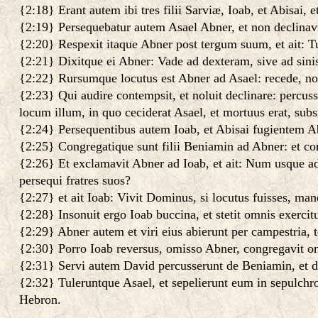
{2:18} Erant autem ibi tres filii Sarviæ, Ioab, et Abisai, 
{2:19} Persequebatur autem Asael Abner, et non declinav
{2:20} Respexit itaque Abner post tergum suum, et ait: T
{2:21} Dixitque ei Abner: Vade ad dexteram, sive ad sinis
{2:22} Rursumque locutus est Abner ad Asael: recede, nol
{2:23} Qui audire contempsit, et noluit declinare: percuss
locum illum, in quo ceciderat Asael, et mortuus erat, subs
{2:24} Persequentibus autem Ioab, et Abisai fugientem Abn
{2:25} Congregatique sunt filii Beniamin ad Abner: et co
{2:26} Et exclamavit Abner ad Ioab, et ait: Num usque ad
persequi fratres suos?
{2:27} et ait Ioab: Vivit Dominus, si locutus fuisses, ma
{2:28} Insonuit ergo Ioab buccina, et stetit omnis exercitu
{2:29} Abner autem et viri eius abierunt per campestria, to
{2:30} Porro Ioab reversus, omisso Abner, congregavit o
{2:31} Servi autem David percusserunt de Beniamin, et de 
{2:32} Tuleruntque Asael, et sepelierunt eum in sepulchro 
Hebron.