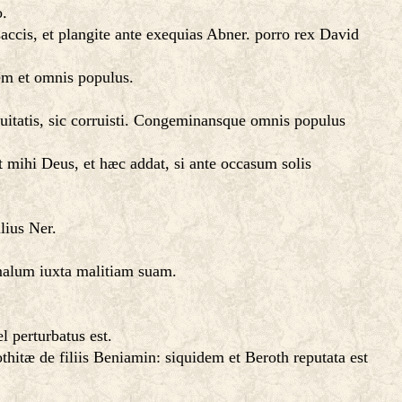
o.
ccis, et plangite ante exequias Abner. porro rex David
em et omnis populus.
quitatis, sic corruisti. Congeminansque omnis populus
 mihi Deus, et hæc addat, si ante occasum solis
lius Ner.
i malum iuxta malitiam suam.
l perturbatus est.
hitæ de filiis Beniamin: siquidem et Beroth reputata est