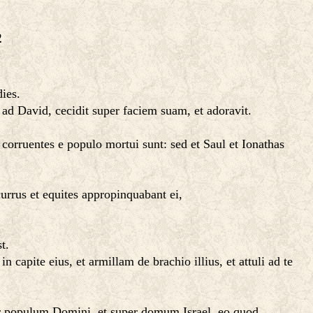
2
ies.
t ad David, cecidit super faciem suam, et adoravit.
corruentes e populo mortui sunt: sed et Saul et Ionathas
urrus et equites appropinquabant ei,
t.
capite eius, et armillam de brachio illius, et attuli ad te
uper populum Domini, et super domum Israel, eo quod