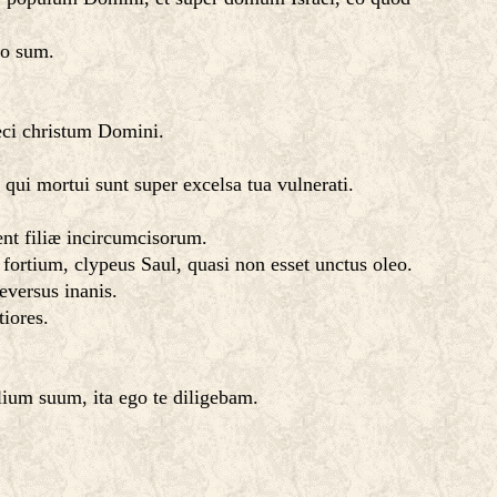
go sum.
eci christum Domini.
, qui mortui sunt super excelsa tua vulnerati.
ent filiæ incircumcisorum.
 fortium, clypeus Saul, quasi non esset unctus oleo.
eversus inanis.
tiores.
lium suum, ita ego te diligebam.