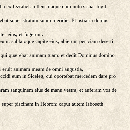
a ex Iezrahel. tollens itaque eum nutrix sua, fugit:
ebat super stratum suum meridie. Et ostiaria domus
er eius, et fugerunt.
um: sublatoque capite eius, abierunt per viam deserti
tui, qui quærebat animam tuam: et dedit Dominus domino
ui eruit animam meam de omni angustia,
 occidi eum in Siceleg, cui oportebat mercedem dare pro
ram sanguinem eius de manu vestra, et auferam vos de
s super piscinam in Hebron: caput autem Isboseth