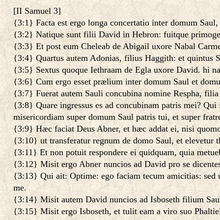
[
II Samuel 3
]
{3:1} Facta est ergo longa concertatio inter domum Saul,
{3:2} Natique sunt filii David in Hebron: fuitque primog
{3:3} Et post eum Cheleab de Abigail uxore Nabal Carmeli
{3:4} Quartus autem Adonias, filius Haggith: et quintus Sa
{3:5} Sextus quoque Iethraam de Egla uxore David. hi na
{3:6} Cum ergo esset prælium inter domum Saul et domu
{3:7} Fuerat autem Sauli concubina nomine Respha, filia
{3:8} Quare ingressus es ad concubinam patris mei? Qui 
misericordiam super domum Saul patris tui, et super fratre
{3:9} Hæc faciat Deus Abner, et hæc addat ei, nisi quom
{3:10} ut transferatur regnum de domo Saul, et elevetur 
{3:11} Et non potuit respondere ei quidquam, quia metueb
{3:12} Misit ergo Abner nuncios ad David pro se dicentes
{3:13} Qui ait: Optime: ego faciam tecum amicitias: sed 
me.
{3:14} Misit autem David nuncios ad Isboseth filium Sa
{3:15} Misit ergo Isboseth, et tulit eam a viro suo Phaltiel