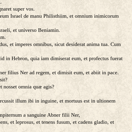
.
naret super vos.
eum Israel de manu Philisthiim, et omnium inimicorum
raeli, et universo Beniamin.
um.
s, et imperes omnibus, sicut desiderat anima tua. Cum
d in Hebron, quia iam dimiserat eum, et profectus fuerat
er filius Ner ad regem, et dimisit eum, et abiit in pace.
sit?
 et nosset omnia quæ agis?
ussit illum ibi in inguine, et mortuus est in ultionem
iternum a sanguine Abner filii Ner,
s, et leprosus, et tenens fusum, et cadens gladio, et