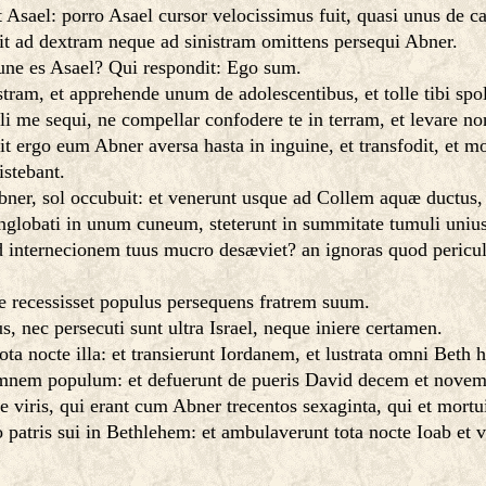
et Asael: porro Asael cursor velocissimus fuit, quasi unus de c
it ad dextram neque ad sinistram omittens persequi Abner.
une es Asael? Qui respondit: Ego sum.
tram, et apprehende unum de adolescentibus, et tolle tibi spo
i me sequi, ne compellar confodere te in terram, et levare 
it ergo eum Abner aversa hasta in inguine, et transfodit, et 
istebant.
er, sol occubuit: et venerunt usque ad Collem aquæ ductus, qu
nglobati in unum cuneum, steterunt in summitate tumuli unius
 internecionem tuus mucro desæviet? an ignoras quod periculo
ne recessisset populus persequens fratrem suum.
s, nec persecuti sunt ultra Israel, neque iniere certamen.
ta nocte illa: et transierunt Iordanem, et lustrata omni Beth 
mnem populum: et defuerunt de pueris David decem et novem 
viris, qui erant cum Abner trecentos sexaginta, qui et mortui
patris sui in Bethlehem: et ambulaverunt tota nocte Ioab et v