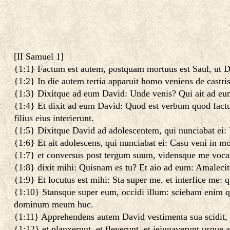
[
II Samuel 1
]
{1:1} Factum est autem, postquam mortuus est Saul, ut Da
{1:2} In die autem tertia apparuit homo veniens de castris
{1:3} Dixitque ad eum David: Unde venis? Qui ait ad eum:
{1:4} Et dixit ad eum David: Quod est verbum quod factum 
filius eius interierunt.
{1:5} Dixitque David ad adolescentem, qui nunciabat ei: U
{1:6} Et ait adolescens, qui nunciabat ei: Casu veni in 
{1:7} et conversus post tergum suum, vidensque me voc
{1:8} dixit mihi: Quisnam es tu? Et aio ad eum: Amaleci
{1:9} Et locutus est mihi: Sta super me, et interfice me:
{1:10} Stansque super eum, occidi illum: sciebam enim quod
dominum meum huc.
{1:11} Apprehendens autem David vestimenta sua scidit, 
{1:12} et planxerunt, et fleverunt, et ieiunaverunt usque