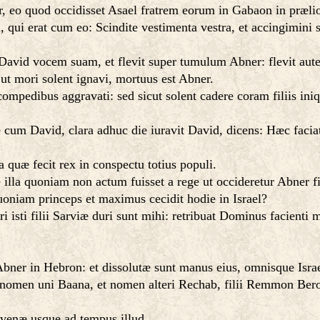
er, eo quod occidisset Asael fratrem eorum in Gabaon in præli
ui erat cum eo: Scindite vestimenta vestra, et accingimini sa
David vocem suam, et flevit super tumulum Abner: flevit aut
t mori solent ignavi, mortuus est Abner.
ompedibus aggravati: sed sicut solent cadere coram filiis ini
um David, clara adhuc die iuravit David, dicens: Hæc faciat
 quæ fecit rex in conspectu totius populi.
 illa quoniam non actum fuisset a rege ut occideretur Abner fi
oniam princeps et maximus cecidit hodie in Israel?
i isti filii Sarviæ duri sunt mihi: retribuat Dominus facient
Abner in Hebron: et dissolutæ sunt manus eius, omnisque Israe
, nomen uni Baana, et nomen alteri Rechab, filii Remmon Berot
dvenæ usque ad tempus illud.