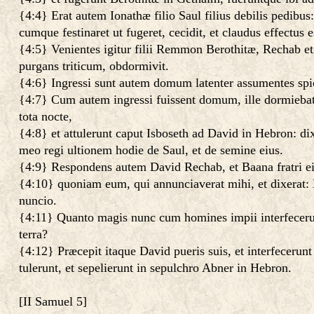
{4:4} Erat autem Ionathæ filio Saul filius debilis pedibus
cumque festinaret ut fugeret, cecidit, et claudus effectu
{4:5} Venientes igitur filii Remmon Berothitæ, Rechab et
purgans triticum, obdormivit.
{4:6} Ingressi sunt autem domum latenter assumentes spica
{4:7} Cum autem ingressi fuissent domum, ille dormiebat s
tota nocte,
{4:8} et attulerunt caput Isboseth ad David in Hebron: d
meo regi ultionem hodie de Saul, et de semine eius.
{4:9} Respondens autem David Rechab, et Baana fratri ei
{4:10} quoniam eum, qui annunciaverat mihi, et dixerat: M
nuncio.
{4:11} Quanto magis nunc cum homines impii interfeceru
terra?
{4:12} Præcepit itaque David pueris suis, et interfeceru
tulerunt, et sepelierunt in sepulchro Abner in Hebron.
[
II Samuel 5
]