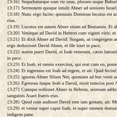
{3:16} Sequebaturque eam vir suus, plorans usque Bahurim
{3:17} Sermonem quoque intulit Abner ad seniores Israel,
{3:18} Nunc ergo facite: quoniam Dominus locutus est a
eius.
{3:19} Locutus est autem Abner etiam ad Beniamin. Et abi
{3:20} Venitque ad David in Hebron cum viginti viris: et 
{3:21} Et dixit Abner ad David: Surgam, ut congregem 
ergo deduxisset David Abner, et ille isset in pace,
{3:22} statim pueri David, et Ioab venerunt, cæsis latro
in pace.
{3:23} Et Ioab, et omnis exercitus, qui erat cum eo, poste
{3:24} Et ingressus est Ioab ad regem, et ait: Quid fecisti
{3:25} ignoras Abner filium Ner, quoniam ad hoc venit ad 
{3:26} Egressus itaque Ioab a David, misit nuncios post A
{3:27} Cumque rediisset Abner in Hebron, seorsum adduxit 
sanguinis Asael fratris eius.
{3:28} Quod cum audisset David rem iam gestam, ait: M
{3:29} et veniat super caput Ioab, et super omnem domum p
indigens pane.