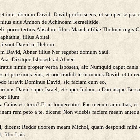
 et inter domum David: David proficiscens, et semper seipso 
enitus eius Amnon de Achinoam Iezraelitide.
: porro tertius Absalom filius Maacha filiæ Tholmai regis G
phathia, filius Abital.
ti sunt David in Hebron.
m David, Abner filius Ner regebat domum Saul.
 Aia. Dixitque Isboseth ad Abner:
iratus nimis propter verba Isboseth, ait: Numquid caput cani
s et proximos eius, et non tradidi te in manus David, et tu r
odo iuravit Dominus David, sic faciam cum eo,
thronus David super Israel, et super Iudam, a Dan usque Bers
at illum.
: Cuius est terra? Et ut loquerentur: Fac mecum amicitias, et
unam rem peto a te, dicens: Non videbis faciem meam antequam
ul, dicens: Redde uxorem meam Michol, quam despondi mihi c
, filio Lais.