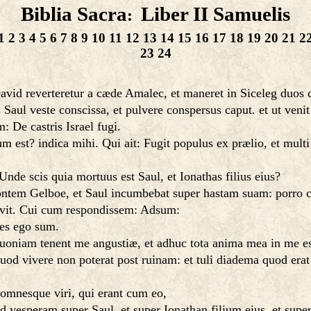
Biblia Sacra
Liber II Samuelis
:
1
2
3
4
5
6
7
8
9
10
11
12
13
14
15
16
17
18
19
20
21
2
23
24
vid reverteretur a cæde Amalec, et maneret in Siceleg duos d
 Saul veste conscissa, et pulvere conspersus caput. et ut veni
 De castris Israel fugi.
est? indica mihi. Qui ait: Fugit populus ex prælio, et multi 
nde scis quia mortuus est Saul, et Ionathas filius eius?
montem Gelboe, et Saul incumbebat super hastam suam: porro c
avit. Cui cum respondissem: Adsum:
tes ego sum.
 quoniam tenent me angustiæ, et adhuc tota anima mea in me es
 vivere non poterat post ruinam: et tuli diadema quod erat in 
omnesque viri, qui erant cum eo,
 ad vesperam super Saul, et super Ionathan filium eius, et s