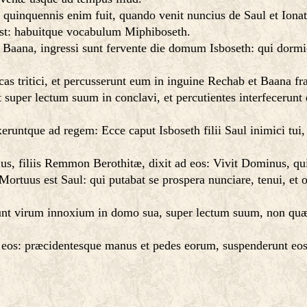
: quinquennis enim fuit, quando venit nuncius de Saul et Ionath
s est: habuitque vocabulum Miphiboseth.
 Baana, ingressi sunt fervente die domum Isboseth: qui dormi
s tritici, et percusserunt eum in inguine Rechab et Baana frat
uper lectum suum in conclavi, et percutientes interfecerunt e
ixeruntque ad regem: Ecce caput Isboseth filii Saul inimici 
us, filiis Remmon Berothitæ, dixit ad eos: Vivit Dominus, q
ortuus est Saul: qui putabat se prospera nunciare, tenui, et
nt virum innoxium in domo sua, super lectum suum, non quæ
nt eos: præcidentesque manus et pedes eorum, suspenderunt eo