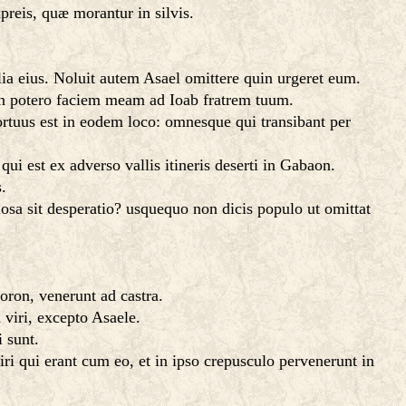
apreis, quæ morantur in silvis.
lia eius. Noluit autem Asael omittere quin urgeret eum.
non potero faciem meam ad Ioab fratrem tuum.
mortuus est in eodem loco: omnesque qui transibant per
i est ex adverso vallis itineris deserti in Gabaon.
.
sa sit desperatio? usquequo non dicis populo ut omittat
horon, venerunt ad castra.
viri, excepto Asaele.
 sunt.
iri qui erant cum eo, et in ipso crepusculo pervenerunt in