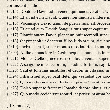
corruissent gladio.
{1:13} Dixitque David ad iuvenem qui nunciaverat ei: Un
{1:14} Et ait ad eum David: Quare non timuisti mittere
{1:15} Vocansque David unum de pueris suis, ait: Acceden
{1:16} Et ait ad eum David: Sanguis tuus super caput tu
{1:17} Planxit autem David planctum huiuscemodi super S
{1:18} (et præcepit ut docerent filios Iuda arcum, sicut sc
{1:19} Inclyti, Israel, super montes tuos interfecti sunt:
{1:20} Nolite annunciare in Geth, neque annuncietis in com
{1:21} Montes Gelboe, nec ros, nec pluvia veniant super vo
{1:22} A sanguine interfectorum, ab adipe fortium, sagitt
{1:23} Saul et Ionathas amabiles, et decori in vita sua, in
{1:24} Filiæ Israel super Saul flete, qui vestiebat vos coc
{1:25} Quo modo ceciderunt fortes in prælio? Ionathas in 
{1:26} Doleo super te frater mi Ionatha decore nimis, et
{1:27} Quo modo ceciderunt robusti, et perierunt arma be
[
II Samuel 2
]