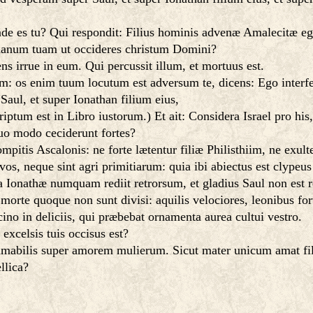
de es tu? Qui respondit: Filius hominis advenæ Amalecitæ e
 manum tuam ut occideres christum Domini?
s irrue in eum. Qui percussit illum, et mortuus est.
um: os enim tuum locutum est adversum te, dicens: Ego interf
aul, et super Ionathan filium eius,
riptum est in Libro iustorum.) Et ait: Considera Israel pro his
 quo modo ceciderunt fortes?
pitis Ascalonis: ne forte lætentur filiæ Philisthiim, ne exult
s, neque sint agri primitiarum: quia ibi abiectus est clypeus
a Ionathæ numquam rediit retrorsum, et gladius Saul non est r
 morte quoque non sunt divisi: aquilis velociores, leonibus for
cino in deliciis, qui præbebat ornamenta aurea cultui vestro.
excelsis tuis occisus est?
 amabilis super amorem mulierum. Sicut mater unicum amat fi
llica?