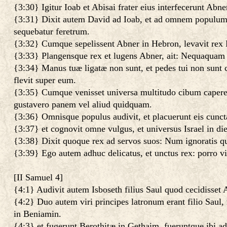
{3:30} Igitur Ioab et Abisai frater eius interfecerunt Abn
{3:31} Dixit autem David ad Ioab, et ad omnem populum, q
sequebatur feretrum.
{3:32} Cumque sepelissent Abner in Hebron, levavit rex 
{3:33} Plangensque rex et lugens Abner, ait: Nequaquam u
{3:34} Manus tuæ ligatæ non sunt, et pedes tui non sunt c
flevit super eum.
{3:35} Cumque venisset universa multitudo cibum capere c
gustavero panem vel aliud quidquam.
{3:36} Omnisque populus audivit, et placuerunt eis cuncta
{3:37} et cognovit omne vulgus, et universus Israel in die
{3:38} Dixit quoque rex ad servos suos: Num ignoratis qu
{3:39} Ego autem adhuc delicatus, et unctus rex: porro vir
[
II Samuel 4
]
{4:1} Audivit autem Isboseth filius Saul quod cecidisset 
{4:2} Duo autem viri principes latronum erant filio Saul
in Beniamin.
{4:3} et fugerunt Berothitæ in Gethaim, fueruntque ibi a