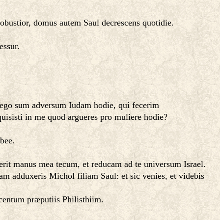
robustior, domus autem Saul decrescens quotidie.
essur.
s ego sum adversum Iudam hodie, qui fecerim
equisisti in me quod argueres pro muliere hodie?
abee.
 erit manus mea tecum, et reducam ad te universum Israel.
 adduxeris Michol filiam Saul: et sic venies, et videbis
entum præputiis Philisthiim.