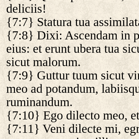
deliciis!
{7:7} Statura tua assimilat
{7:8} Dixi: Ascendam in 
eius: et erunt ubera tua sic
sicut malorum.
{7:9} Guttur tuum sicut v
meo ad potandum, labiisque
ruminandum.
{7:10} Ego dilecto meo, et
{7:11} Veni dilecte mi, e