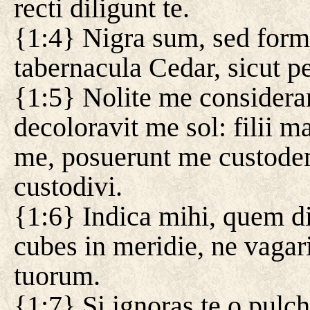
recti diligunt te.
{1:4} Nigra sum, sed formo
tabernacula Cedar, sicut p
{1:5} Nolite me considera
decoloravit me sol: filii 
me, posuerunt me custode
custodivi.
{1:6} Indica mihi, quem di
cubes in meridie, ne vagar
tuorum.
{1:7} Si ignoras te o pulch