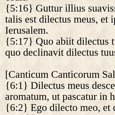
{5:16} Guttur illius suavis
talis est dilectus meus, et
Ierusalem.
{5:17} Quo abiit dilectus
quo declinavit dilectus t
[
Canticum Canticorum Sa
{6:1} Dilectus meus desce
aromatum, ut pascatur in hor
{6:2} Ego dilecto meo, et 