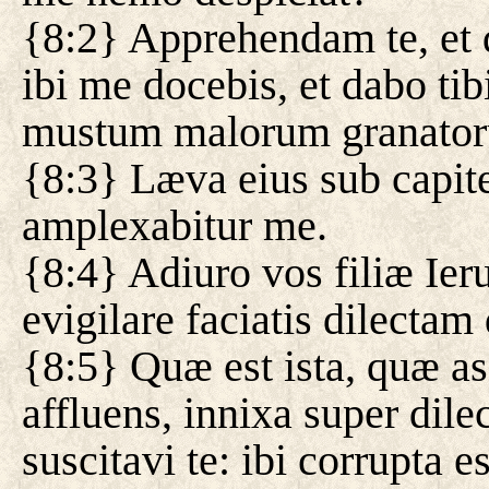
{8:2} Apprehendam te, et
ibi me docebis, et dabo ti
mustum malorum granato
{8:3} Læva eius sub capite
amplexabitur me.
{8:4} Adiuro vos filiæ Ier
evigilare faciatis dilectam 
{8:5} Quæ est ista, quæ asc
affluens, innixa super di
suscitavi te: ibi corrupta es