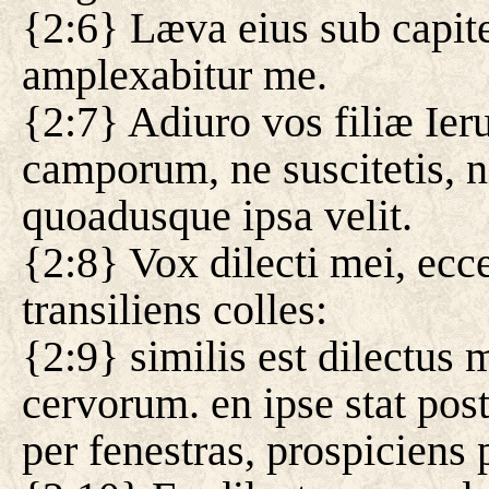
{2:6} Læva eius sub capite
amplexabitur me.
{2:7} Adiuro vos filiæ Ier
camporum, ne suscitetis, n
quoadusque ipsa velit.
{2:8} Vox dilecti mei, ecce
transiliens colles:
{2:9} similis est dilectus
cervorum. en ipse stat pos
per fenestras, prospiciens 