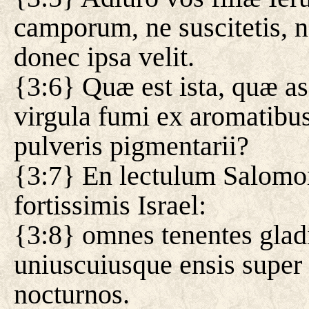
camporum, ne suscitetis, n
donec ipsa velit.
{3:6} Quæ est ista, quæ as
virgula fumi ex aromatibus
pulveris pigmentarii?
{3:7} En lectulum Salomon
fortissimis Israel:
{3:8} omnes tenentes gladi
uniuscuiusque ensis super
nocturnos.