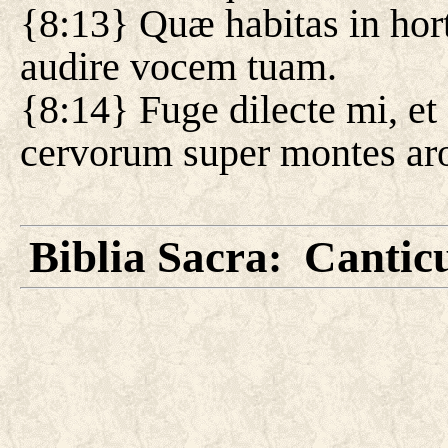
{8:13} Quæ habitas in hort
audire vocem tuam.
{8:14} Fuge dilecte mi, et
cervorum super montes a
Biblia Sacra
Cantic
: