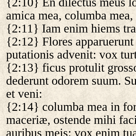
{2:10} En dilectus meus lo
amica mea, columba mea, 
{2:11} Iam enim hiems trans
{2:12} Flores apparuerunt 
putationis advenit: vox turt
{2:13} ficus protulit gross
dederunt odorem suum. Su
et veni:
{2:14} columba mea in for
maceriæ, ostende mihi fac
auribus meis: vox enim tua 