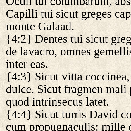
Oculi tui columbarum, absq
Capilli tui sicut greges c
monte Galaad.
{4:2} Dentes tui sicut gr
de lavacro, omnes gemellis 
inter eas.
{4:3} Sicut vitta coccinea,
dulce. Sicut fragmen mali 
quod intrinsecus latet.
{4:4} Sicut turris David c
cum propugnaculis: mille 