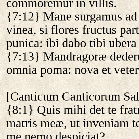
commoremur in villis.
{7:12} Mane surgamus ad v
vinea, si flores fructus par
punica: ibi dabo tibi ubera
{7:13} Mandragoræ dederun
omnia poma: nova et vetera,
[
Canticum Canticorum Sa
{8:1} Quis mihi det te fr
matris meæ, ut inveniam te 
me nemo despiciat?