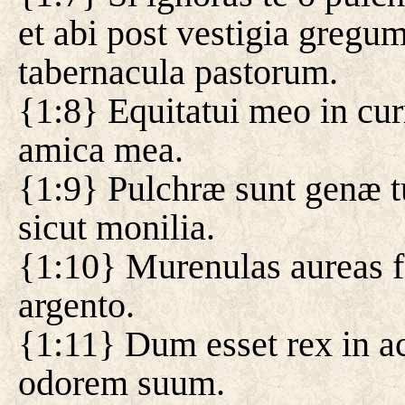
et abi post vestigia gregu
tabernacula pastorum.
{1:8} Equitatui meo in cur
amica mea.
{1:9} Pulchræ sunt genæ tu
sicut monilia.
{1:10} Murenulas aureas f
argento.
{1:11} Dum esset rex in a
odorem suum.