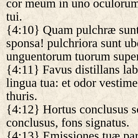
cor meum in uno oculorum 
tui.
{4:10} Quam pulchræ sun
sponsa! pulchriora sunt ube
unguentorum tuorum super
{4:11} Favus distillans lab
lingua tua: et odor vestim
thuris.
{4:12} Hortus conclusus s
conclusus, fons signatus.
{4:13} Emissiones tuæ pa