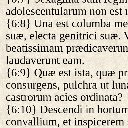
adolescentularum non est
{6:8} Una est columba mea
suæ, electa genitrici suæ. 
beatissimam prædicaverunt
laudaverunt eam.
{6:9} Quæ est ista, quæ pr
consurgens, pulchra ut luna,
castrorum acies ordinata?
{6:10} Descendi in hortu
convallium, et inspicerem s