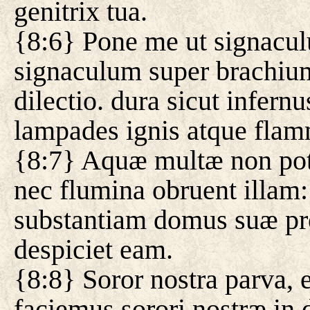
genitrix tua.
{8:6} Pone me ut signacul
signaculum super brachium 
dilectio. dura sicut infer
lampades ignis atque fla
{8:7} Aquæ multæ non potu
nec flumina obruent illam
substantiam domus suæ pro 
despiciet eam.
{8:8} Soror nostra parva, 
faciemus sorori nostræ in 