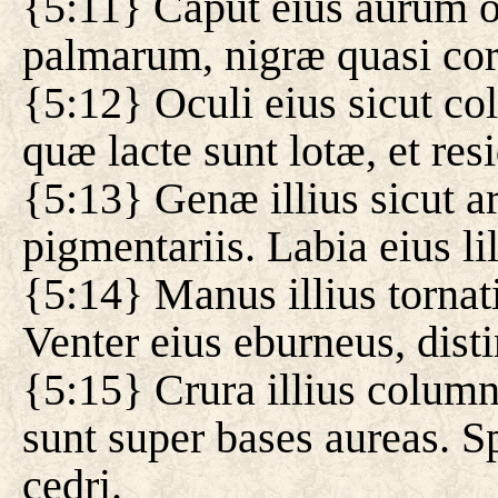
{5:11} Caput eius aurum 
palmarum, nigræ quasi cor
{5:12} Oculi eius sicut c
quæ lacte sunt lotæ, et res
{5:13} Genæ illius sicut 
pigmentariis. Labia eius l
{5:14} Manus illius tornat
Venter eius eburneus, disti
{5:15} Crura illius colu
sunt super bases aureas. Sp
cedri.