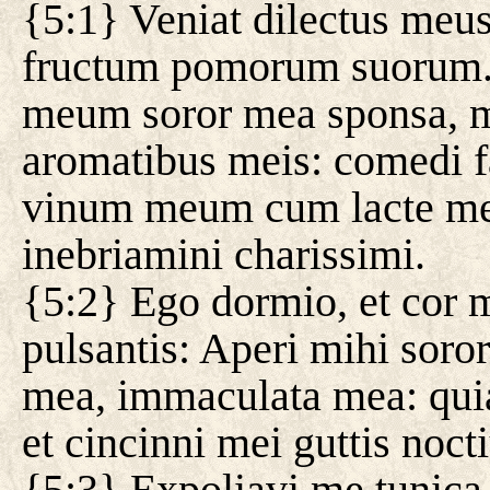
{5:1} Veniat dilectus meu
fructum pomorum suorum. 
meum soror mea sponsa,
aromatibus meis: comedi 
vinum meum cum lacte meo:
inebriamini charissimi.
{5:2} Ego dormio, et cor m
pulsantis: Aperi mihi sor
mea, immaculata mea: qui
et cincinni mei guttis noct
{5:3} Expoliavi me tunica