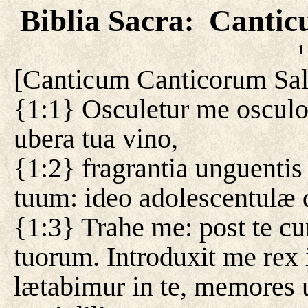
Biblia Sacra
Cantic
:
1
[
Canticum Canticorum Sa
{1:1} Osculetur me osculo 
ubera tua vino,
{1:2} fragrantia unguenti
tuum: ideo adolescentulæ d
{1:3} Trahe me: post te 
tuorum. Introduxit me rex i
lætabimur in te, memores