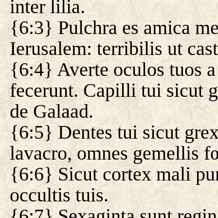
inter lilia.
{6:3} Pulchra es amica mea
Ierusalem: terribilis ut ca
{6:4} Averte oculos tuos a
fecerunt. Capilli tui sicu
de Galaad.
{6:5} Dentes tui sicut gr
lavacro, omnes gemellis fœti
{6:6} Sicut cortex mali pu
occultis tuis.
{6:7} Sexaginta sunt regin