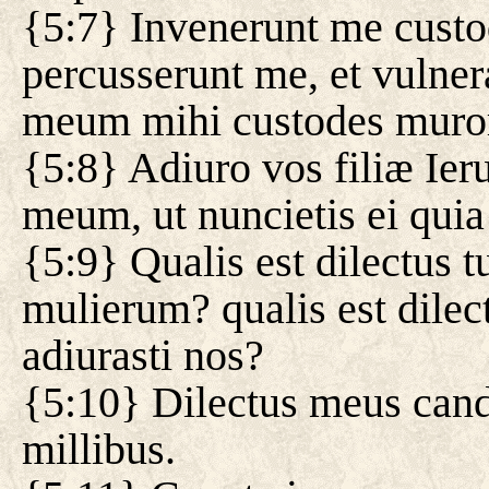
{5:7} Invenerunt me custo
percusserunt me, et vulner
meum mihi custodes muro
{5:8} Adiuro vos filiæ Ieru
meum, ut nuncietis ei qui
{5:9} Qualis est dilectus t
mulierum? qualis est dilect
adiurasti nos?
{5:10} Dilectus meus cand
millibus.