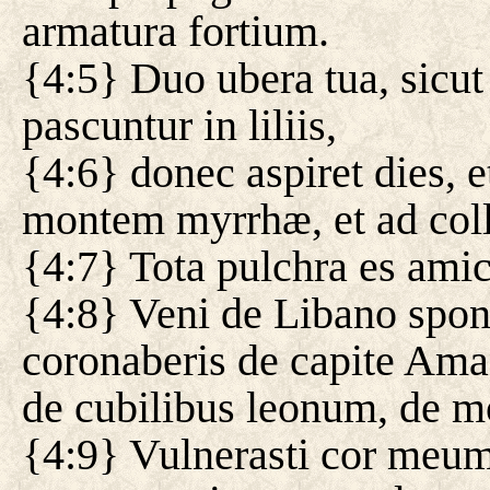
armatura fortium.
{4:5} Duo ubera tua, sicut
pascuntur in liliis,
{4:6} donec aspiret dies, 
montem myrrhæ, et ad coll
{4:7} Tota pulchra es amic
{4:8} Veni de Libano spon
coronaberis de capite Ama
de cubilibus leonum, de m
{4:9} Vulnerasti cor meum