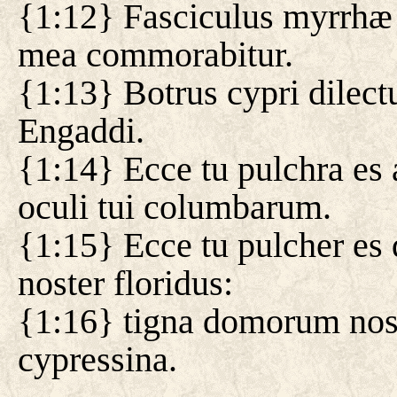
{1:12} Fasciculus myrrhæ 
mea commorabitur.
{1:13} Botrus cypri dilect
Engaddi.
{1:14} Ecce tu pulchra es 
oculi tui columbarum.
{1:15} Ecce tu pulcher es 
noster floridus:
{1:16} tigna domorum nost
cypressina.