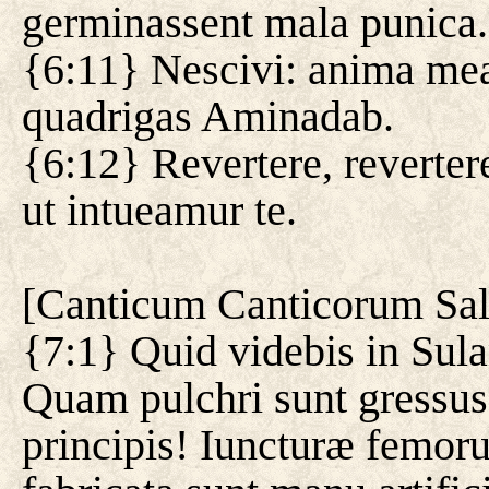
germinassent mala punica.
{6:11} Nescivi: anima mea
quadrigas Aminadab.
{6:12} Revertere, revertere
ut intueamur te.
[
Canticum Canticorum Sa
{7:1} Quid videbis in Sula
Quam pulchri sunt gressus t
principis! Iuncturæ femor