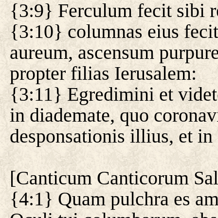
{3:9} Ferculum fecit sibi 
{3:10} columnas eius fecit
aureum, ascensum purpureu
propter filias Ierusalem:
{3:11} Egredimini et vide
in diademate, quo coronavi
desponsationis illius, et in
[
Canticum Canticorum Sa
{4:1} Quam pulchra es am