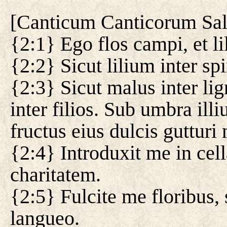
[
Canticum Canticorum Sa
{2:1} Ego flos campi, et l
{2:2} Sicut lilium inter spi
{2:3} Sicut malus inter li
inter filios. Sub umbra ill
fructus eius dulcis gutturi
{2:4} Introduxit me in cel
charitatem.
{2:5} Fulcite me floribus,
langueo.