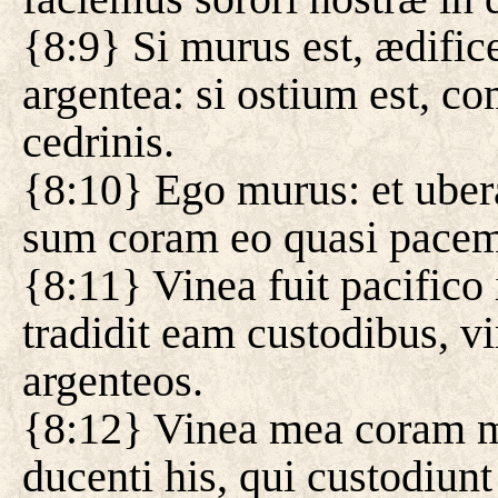
{8:9} Si murus est, ædifi
argentea: si ostium est, c
cedrinis.
{8:10} Ego murus: et ubera
sum coram eo quasi pacem
{8:11} Vinea fuit pacifico
tradidit eam custodibus, vir
argenteos.
{8:12} Vinea mea coram me 
ducenti his, qui custodiunt