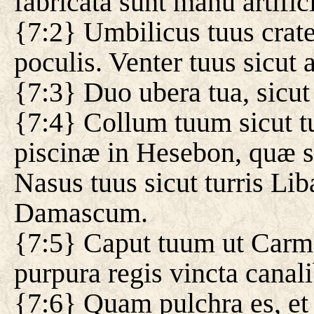
fabricata sunt manu artifici
{7:2} Umbilicus tuus crate
poculis. Venter tuus sicut ac
{7:3} Duo ubera tua, sicut
{7:4} Collum tuum sicut tu
piscinæ in Hesebon, quæ su
Nasus tuus sicut turris Lib
Damascum.
{7:5} Caput tuum ut Carmel
purpura regis vincta canal
{7:6} Quam pulchra es, et