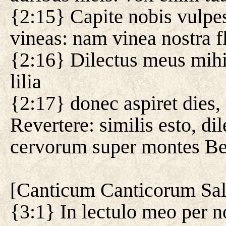
{2:15} Capite nobis vulpe
vineas: nam vinea nostra fl
{2:16} Dilectus meus mihi, 
lilia
{2:17} donec aspiret dies,
Revertere: similis esto, di
cervorum super montes Be
[
Canticum Canticorum Sa
{3:1} In lectulo meo per n