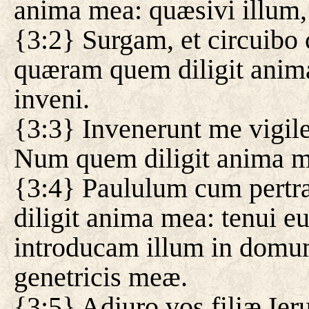
anima mea: quæsivi illum, 
{3:2} Surgam, et circuibo c
quæram quem diligit anima
inveni.
{3:3} Invenerunt me vigile
Num quem diligit anima me
{3:4} Paululum cum pertr
diligit anima mea: tenui 
introducam illum in domu
genetricis meæ.
{3:5} Adiuro vos filiæ Ier