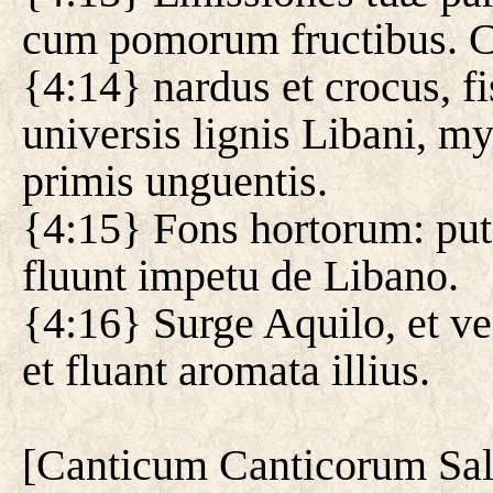
cum pomorum fructibus. C
{4:14} nardus et crocus, 
universis lignis Libani, m
primis unguentis.
{4:15} Fons hortorum: pu
fluunt impetu de Libano.
{4:16} Surge Aquilo, et v
et fluant aromata illius.
[
Canticum Canticorum Sa