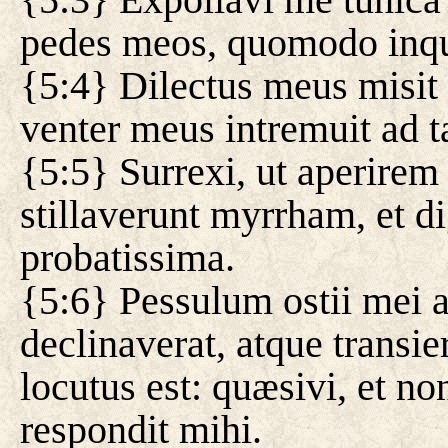
pedes meos, quomodo inqu
{5:4} Dilectus meus misi
venter meus intremuit ad t
{5:5} Surrexi, ut aperire
stillaverunt myrrham, et d
probatissima.
{5:6} Pessulum ostii mei ap
declinaverat, atque transie
locutus est: quæsivi, et no
respondit mihi.