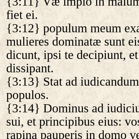
{3:11} Væ impio in malum
fiet ei.
{3:12} populum meum exact
mulieres dominatæ sunt ei
dicunt, ipsi te decipiunt,
dissipant.
{3:13} Stat ad iudicandum
populos.
{3:14} Dominus ad iudici
sui, et principibus eius: v
rapina pauperis in domo ve