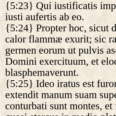
{5:23} Qui iustificatis im
iusti aufertis ab eo.
{5:24} Propter hoc, sicut d
calor flammæ exurit; sic ra
germen eorum ut pulvis as
Domini exercituum, et elo
blasphemaverunt.
{5:25} Ideo iratus est fur
extendit manum suam super
conturbati sunt montes, et