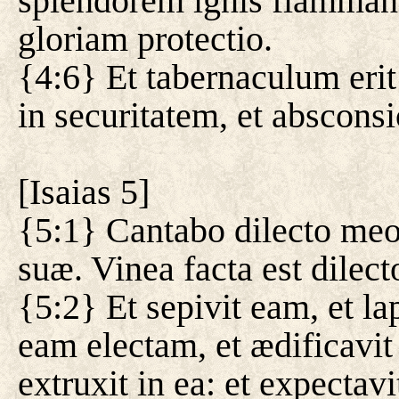
splendorem ignis flamman
gloriam protectio.
{4:6} Et tabernaculum erit
in securitatem, et absconsi
[
Isaias 5
]
{5:1} Cantabo dilecto meo
suæ. Vinea facta est dilect
{5:2} Et sepivit eam, et lap
eam electam, et ædificavit 
extruxit in ea: et expectavit