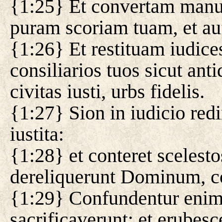
{1:25} Et convertam man
puram scoriam tuam, et a
{1:26} Et restituam iudices
consiliarios tuos sicut ant
civitas iusti, urbs fidelis.
{1:27} Sion in iudicio red
iustita:
{1:28} et conteret scelesto
dereliquerunt Dominum, c
{1:29} Confundentur enim 
sacrificaverunt: et erubesc