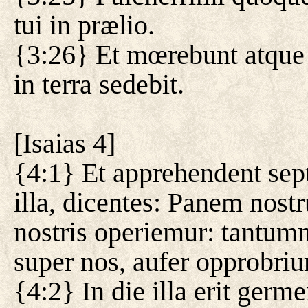
tui in prælio.
{3:26} Et mœrebunt atque 
in terra sedebit.
[
Isaias 4
]
{4:1} Et apprehendent sep
illa, dicentes: Panem nos
nostris operiemur: tantu
super nos, aufer opprobri
{4:2} In die illa erit germ