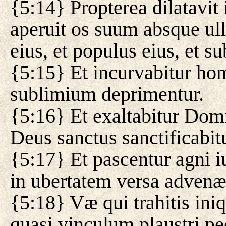
{5:14} Propterea dilatavit
aperuit os suum absque ull
eius, et populus eius, et s
{5:15} Et incurvabitur homo
sublimium deprimentur.
{5:16} Et exaltabitur Domi
Deus sanctus sanctificabitur
{5:17} Et pascentur agni i
in ubertatem versa adven
{5:18} Væ qui trahitis iniq
quasi vinculum plaustri p