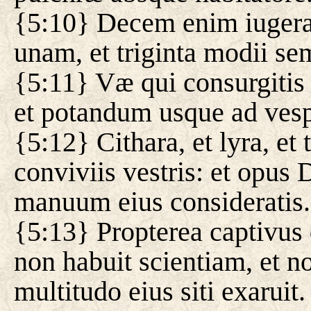
{5:10} Decem enim iugera
unam, et triginta modii se
{5:11} Væ qui consurgitis
et potandum usque ad vesp
{5:12} Cithara, et lyra, et
conviviis vestris: et opus 
manuum eius consideratis.
{5:13} Propterea captivus
non habuit scientiam, et no
multitudo eius siti exaruit.