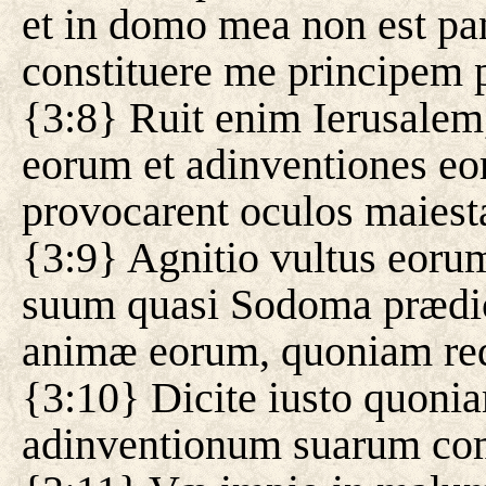
et in domo mea non est pa
constituere me principem 
{3:8} Ruit enim Ierusalem,
eorum et adinventiones e
provocarent oculos maiesta
{3:9} Agnitio vultus eorum
suum quasi Sodoma prædic
animæ eorum, quoniam redd
{3:10} Dicite iusto quoni
adinventionum suarum co