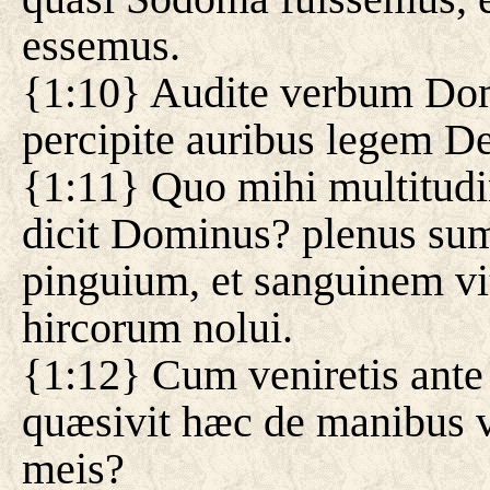
essemus.
{1:10} Audite verbum Do
percipite auribus legem D
{1:11} Quo mihi multitud
dicit Dominus? plenus sum
pinguium, et sanguinem vi
hircorum nolui.
{1:12} Cum veniretis ant
quæsivit hæc de manibus ves
meis?