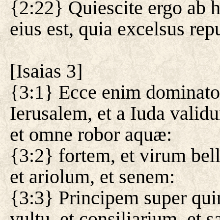
{2:22} Quiescite ergo ab h
eius est, quia excelsus repu
[
Isaias 3
]
{3:1} Ecce enim dominato
Ierusalem, et a Iuda valid
et omne robor aquæ:
{3:2} fortem, et virum bel
et ariolum, et senem:
{3:3} Principem super qui
vultu, et consiliarium, et s