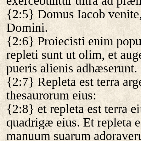
exercebuntur ultra ad præl
{2:5} Domus Iacob venite
Domini.
{2:6} Proiecisti enim po
repleti sunt ut olim, et aug
pueris alienis adhæserunt.
{2:7} Repleta est terra arge
thesaurorum eius:
{2:8} et repleta est terra 
quadrigæ eius. Et repleta es
manuum suarum adoraverun