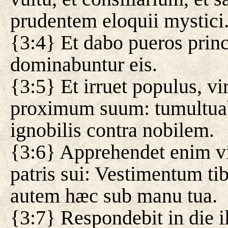
prudentem eloquii mystici
{3:4} Et dabo pueros princ
dominabuntur eis.
{3:5} Et irruet populus, v
proximum suum: tumultuabi
ignobilis contra nobilem.
{3:6} Apprehendet enim v
patris sui: Vestimentum tib
autem hæc sub manu tua.
{3:7} Respondebit in die i