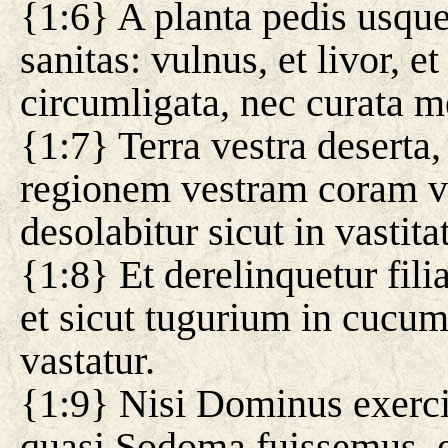
{1:6} A planta pedis usque
sanitas: vulnus, et livor, e
circumligata, nec curata m
{1:7} Terra vestra deserta,
regionem vestram coram vo
desolabitur sicut in vastitat
{1:8} Et derelinquetur fil
et sicut tugurium in cucume
vastatur.
{1:9} Nisi Dominus exerci
quasi Sodoma fuissemus, e