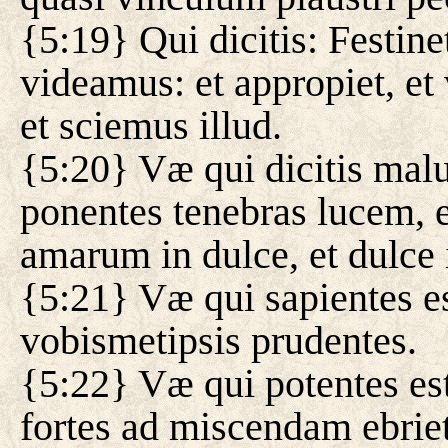
{5:19} Qui dicitis: Festinet
videamus: et appropiet, et 
et sciemus illud.
{5:20} Væ qui dicitis ma
ponentes tenebras lucem, 
amarum in dulce, et dulce
{5:21} Væ qui sapientes est
vobismetipsis prudentes.
{5:22} Væ qui potentes est
fortes ad miscendam ebrie