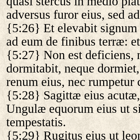
quasi stercus in medio pla
adversus furor eius, sed a
{5:26} Et elevabit signum i
ad eum de finibus terræ: et
{5:27} Non est deficiens, 
dormitabit, neque dormiet
renum eius, nec rumpetur c
{5:28} Sagittæ eius acutæ,
Ungulæ equorum eius ut sil
tempestatis.
{5:29} Rugitus eius ut leon