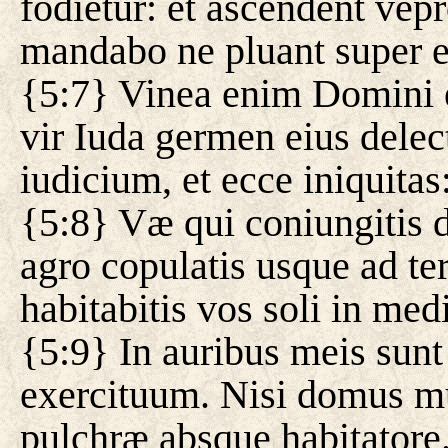
fodietur: et ascendent vepr
mandabo ne pluant super 
{5:7} Vinea enim Domini e
vir Iuda germen eius delect
iudicium, et ecce iniquitas:
{5:8} Væ qui coniungiti
agro copulatis usque ad t
habitabitis vos soli in med
{5:9} In auribus meis sun
exercituum. Nisi domus mu
pulchræ absque habitatore