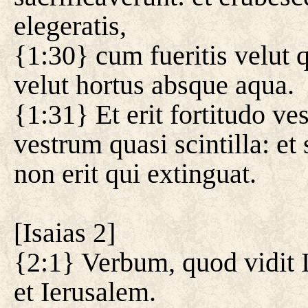
elegeratis,
{1:30} cum fueritis velut q
velut hortus absque aqua.
{1:31} Et erit fortitudo ves
vestrum quasi scintilla: e
non erit qui extinguat.
[
Isaias 2
]
{2:1} Verbum, quod vidit I
et Ierusalem.