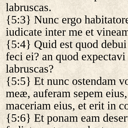
labruscas.
{5:3} Nunc ergo habitatores
iudicate inter me et vine
{5:4} Quid est quod debui
feci ei? an quod expectavi u
labruscas?
{5:5} Et nunc ostendam v
meæ, auferam sepem eius, e
maceriam eius, et erit in 
{5:6} Et ponam eam desert