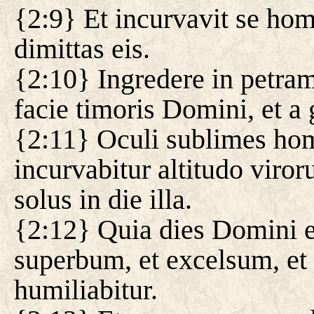
{2:9} Et incurvavit se homo
dimittas eis.
{2:10} Ingredere in petram
facie timoris Domini, et a 
{2:11} Oculi sublimes homi
incurvabitur altitudo viro
solus in die illa.
{2:12} Quia dies Domini 
superbum, et excelsum, et
humiliabitur.