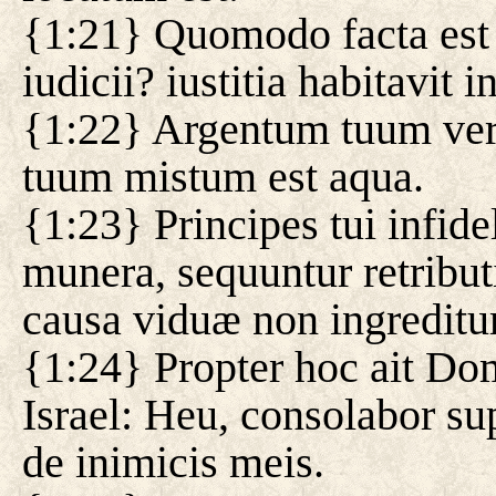
{1:21} Quomodo facta est m
iudicii? iustitia habitavit
{1:22} Argentum tuum ver
tuum mistum est aqua.
{1:23} Principes tui infide
munera, sequuntur retributi
causa viduæ non ingreditur
{1:24} Propter hoc ait Do
Israel: Heu, consolabor su
de inimicis meis.