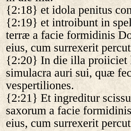
{2:18} et idola penitus con
{2:19} et introibunt in spe
terræ a facie formidinis Do
eius, cum surrexerit percut
{2:20} In die illa proiiciet
simulacra auri sui, quæ fece
vespertiliones.
{2:21} Et ingreditur scissu
saxorum a facie formidinis
eius, cum surrexerit percut