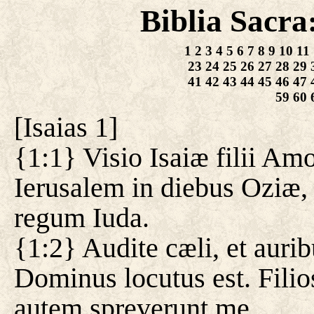
Biblia Sacra
1
2
3
4
5
6
7
8
9
10
11
23
24
25
26
27
28
29
41
42
43
44
45
46
47
59
60
[
Isaias 1
]
{1:1} Visio Isaiæ filii Am
Ierusalem in diebus Oziæ,
regum Iuda.
{1:2} Audite cæli, et auri
Dominus locutus est. Filios 
autem spreverunt me.