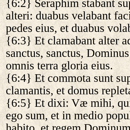
{6:2} Seraphim stabant sup
alteri: duabus velabant fa
pedes eius, et duabus vola
{6:3} Et clamabant alter a
sanctus, sanctus, Dominus
omnis terra gloria eius.
{6:4} Et commota sunt sup
clamantis, et domus replet
{6:5} Et dixi: Væ mihi, qui
ego sum, et in medio popul
habito, et regem Dominum 