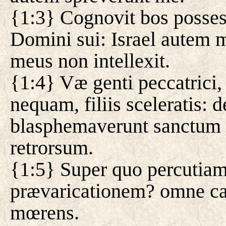
{1:3} Cognovit bos posse
Domini sui: Israel autem 
meus non intellexit.
{1:4} Væ genti peccatrici,
nequam, filiis sceleratis:
blasphemaverunt sanctum Is
retrorsum.
{1:5} Super quo percutiam
prævaricationem? omne ca
mœrens.