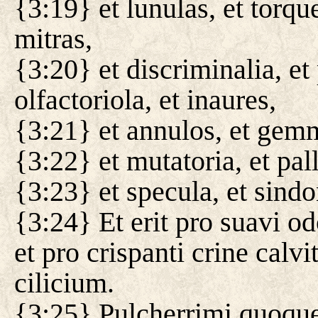
{3:19} et lunulas, et torque
mitras,
{3:20} et discriminalia, et
olfactoriola, et inaures,
{3:21} et annulos, et gemm
{3:22} et mutatoria, et pall
{3:23} et specula, et sindone
{3:24} Et erit pro suavi od
et pro crispanti crine calvi
cilicium.
{3:25} Pulcherrimi quoque v