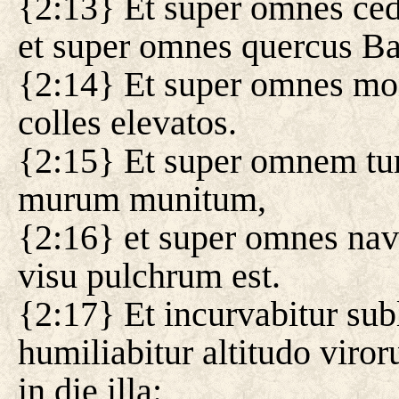
{2:13} Et super omnes cedr
et super omnes quercus Ba
{2:14} Et super omnes mon
colles elevatos.
{2:15} Et super omnem tu
murum munitum,
{2:16} et super omnes nav
visu pulchrum est.
{2:17} Et incurvabitur su
humiliabitur altitudo viro
in die illa: