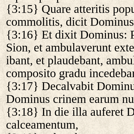
{3:15} Quare atteritis po
commolitis, dicit Dominu
{3:16} Et dixit Dominus: P
Sion, et ambulaverunt exte
ibant, et plaudebant, ambul
composito gradu incedeba
{3:17} Decalvabit Dominus
Dominus crinem earum nu
{3:18} In die illa aufere
calceamentum,