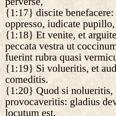
perverse,
{1:17} discite benefacere:
oppresso, iudicate pupillo
{1:18} Et venite, et arguit
peccata vestra ut coccinum
fuerint rubra quasi vermicu
{1:19} Si volueritis, et au
comeditis.
{1:20} Quod si nolueritis,
provocaveritis: gladius de
locutum est.