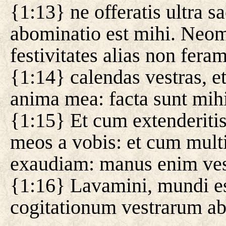
{1:13} ne offeratis ultra s
abominatio est mihi. Neom
festivitates alias non feram
{1:14} calendas vestras, et
anima mea: facta sunt mihi
{1:15} Et cum extenderiti
meos a vobis: et cum multi
exaudiam: manus enim ves
{1:16} Lavamini, mundi es
cogitationum vestrarum ab 