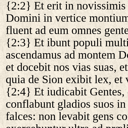
{2:2} Et erit in novissim
Domini in vertice montium,
fluent ad eum omnes gente
{2:3} Et ibunt populi multi
ascendamus ad montem Do
et docebit nos vias suas, e
quia de Sion exibit lex, e
{2:4} Et iudicabit Gentes, 
conflabunt gladios suos in
falces: non levabit gens c