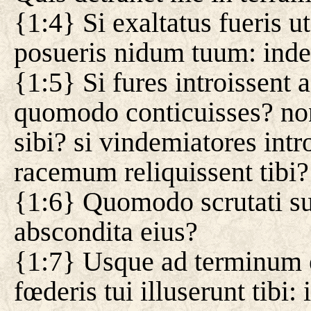
{1:4} Si exaltatus fueris ut 
posueris nidum tuum: inde
{1:5} Si fures introissent a
quomodo conticuisses? nonn
sibi? si vindemiatores int
racemum reliquissent tibi?
{1:6} Quomodo scrutati su
abscondita eius?
{1:7} Usque ad terminum e
fœderis tui illuserunt tibi: