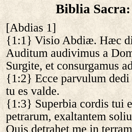
Biblia Sacra
[
Abdias 1
]
{1:1} Visio Abdiæ. Hæc d
Auditum audivimus a Domin
Surgite, et consurgamus a
{1:2} Ecce parvulum dedi t
tu es valde.
{1:3} Superbia cordis tui e
petrarum, exaltantem soliu
Quis detrahet me in terra