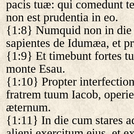
pacis tuæ: qui comedunt te
non est prudentia in eo.
{1:8} Numquid non in die 
sapientes de Idumæa, et 
{1:9} Et timebunt fortes tui
monte Esau.
{1:10} Propter interfection
fratrem tuum Iacob, operiet
æternum.
{1:11} In die cum stares 
alieni exercitum eius, et e