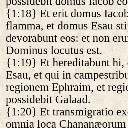
possidebit domus Iacob eo
{1:18} Et erit domus Iacob
flamma, et domus Esau stip
devorabunt eos: et non er
Dominus locutus est.
{1:19} Et hereditabunt hi
Esau, et qui in campestribu
regionem Ephraim, et reg
possidebit Galaad.
{1:20} Et transmigratio exe
omnia loca Chananæorum u