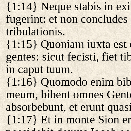
{1:14} Neque stabis in exit
fugerint: et non concludes 
tribulationis.
{1:15} Quoniam iuxta est
gentes: sicut fecisti, fiet 
in caput tuum.
{1:16} Quomodo enim bib
meum, bibent omnes Gentes 
absorbebunt, et erunt quasi
{1:17} Et in monte Sion erit