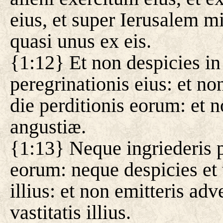
eius, et super Ierusalem m
quasi unus ex eis.
{1:12} Et non despicies in d
peregrinationis eius: et non
die perditionis eorum: et 
angustiæ.
{1:13} Neque ingriederis 
eorum: neque despicies et t
illius: et non emitteris ad
vastitatis illius.