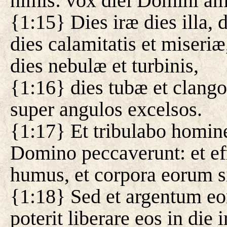
nimis: vox diei Domini amar
{1:15} Dies iræ dies illa, d
dies calamitatis et miseriæ
dies nebulæ et turbinis,
{1:16} dies tubæ et clangor
super angulos excelsos.
{1:17} Et tribulabo homine
Domino peccaverunt: et ef
humus, et corpora eorum si
{1:18} Sed et argentum e
poterit liberare eos in die 