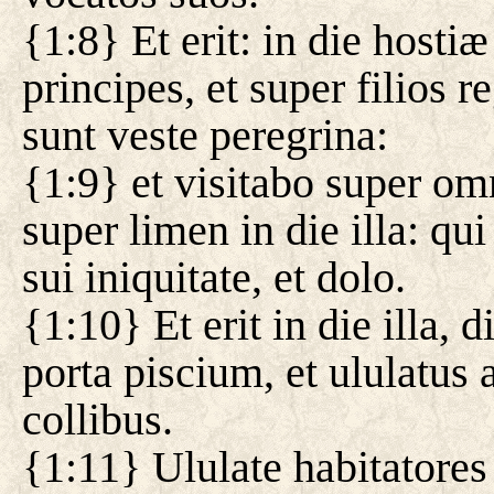
{1:8} Et erit: in die hosti
principes, et super filios r
sunt veste peregrina:
{1:9} et visitabo super om
super limen in die illa: 
sui iniquitate, et dolo.
{1:10} Et erit in die illa,
porta piscium, et ululatus 
collibus.
{1:11} Ululate habitatores