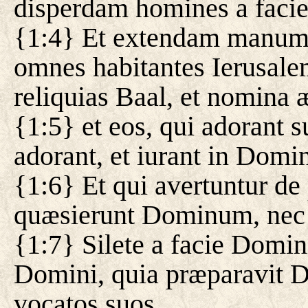
disperdam homines a facie
{1:4} Et extendam manum
omnes habitantes Ierusale
reliquias Baal, et nomina
{1:5} et eos, qui adorant s
adorant, et iurant in Domi
{1:6} Et qui avertuntur de
quæsierunt Dominum, nec 
{1:7} Silete a facie Domini
Domini, quia præparavit D
vocatos suos.