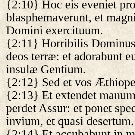
{2:10} Hoc eis eveniet pro
blasphemaverunt, et magni
Domini exercituum.
{2:11} Horribilis Dominus
deos terræ: et adorabunt e
insulæ Gentium.
{2:12} Sed et vos Æthiopes
{2:13} Et extendet manum
perdet Assur: et ponet spe
invium, et quasi desertum.
{2:14} Et accubabunt in m