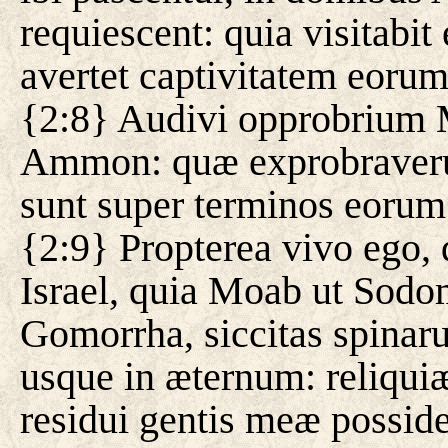
requiescent: quia visitabi
avertet captivitatem eorum
{2:8} Audivi opprobrium M
Ammon: quæ exprobraverun
sunt super terminos eorum
{2:9} Propterea vivo ego,
Israel, quia Moab ut Sodom
Gomorrha, siccitas spinaru
usque in æternum: reliquiæ
residui gentis meæ posside