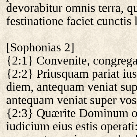
devorabitur omnis terra,
festinatione faciet cunctis
[
Sophonias 2
]
{2:1} Convenite, congrega
{2:2} Priusquam pariat iu
diem, antequam veniat supe
antequam veniat super vos
{2:3} Quærite Dominum om
iudicium eius estis operati