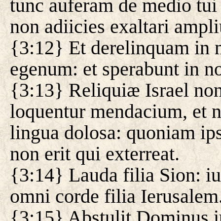
tunc auferam de medio tui
non adiicies exaltari ampl
{3:12} Et derelinquam in 
egenum: et sperabunt in 
{3:13} Reliquiæ Israel non
loquentur mendacium, et n
lingua dolosa: quoniam ips
non erit qui exterreat.
{3:14} Lauda filia Sion: iub
omni corde filia Ierusalem
{3:15} Abstulit Dominus i