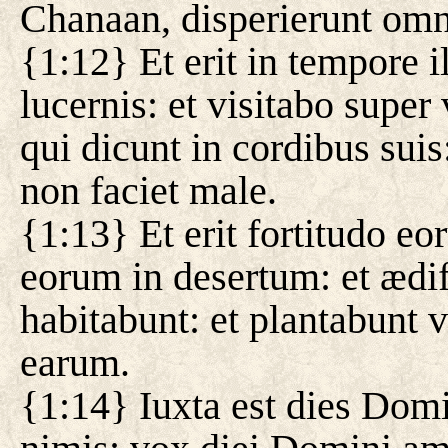
Chanaan, disperierunt omne
{1:12} Et erit in tempore i
lucernis: et visitabo super
qui dicunt in cordibus sui
non faciet male.
{1:13} Et erit fortitudo e
eorum in desertum: et ædi
habitabunt: et plantabunt 
earum.
{1:14} Iuxta est dies Domi