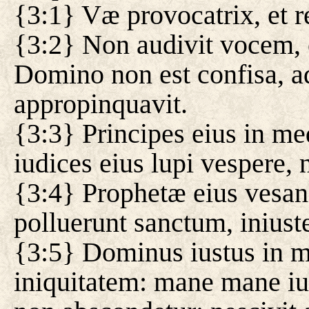
{3:1} Væ provocatrix, et r
{3:2} Non audivit vocem, e
Domino non est confisa,
appropinquavit.
{3:3} Principes eius in me
iudices eius lupi vespere,
{3:4} Prophetæ eius vesani,
polluerunt sanctum, iniust
{3:5} Dominus iustus in m
iniquitatem: mane mane iu