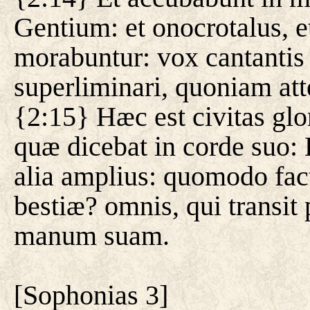
Gentium: et onocrotalus, et
morabuntur: vox cantantis 
superliminari, quoniam att
{2:15} Hæc est civitas glor
quæ dicebat in corde suo: 
alia amplius: quomodo fact
bestiæ? omnis, qui transit 
manum suam.
[
Sophonias 3
]