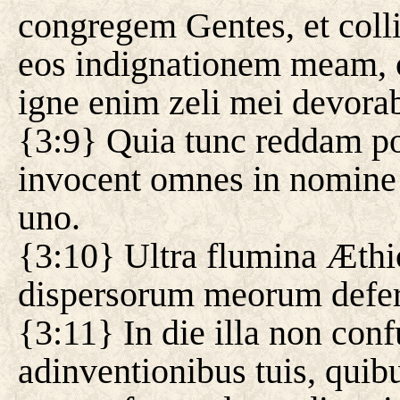
congregem Gentes, et coll
eos indignationem meam, 
igne enim zeli mei devorab
{3:9} Quia tunc reddam po
invocent omnes in nomine 
uno.
{3:10} Ultra flumina Æthio
dispersorum meorum defer
{3:11} In die illa non conf
adinventionibus tuis, quib