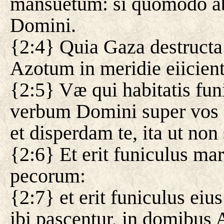
mansuetum: si quomodo ab
Domini.
{2:4} Quia Gaza destructa 
Azotum in meridie eiicient
{2:5} Væ qui habitatis fu
verbum Domini super vos C
et disperdam te, ita ut non 
{2:6} Et erit funiculus ma
pecorum:
{2:7} et erit funiculus ei
ibi pascentur, in domibus