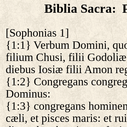
Biblia Sacra
:
[
Sophonias 1
]
{1:1} Verbum Domini, quo
filium Chusi, filii Godoliæ,
diebus Iosiæ filii Amon re
{1:2} Congregans congrega
Dominus:
{1:3} congregans hominem,
cæli, et pisces maris: et r