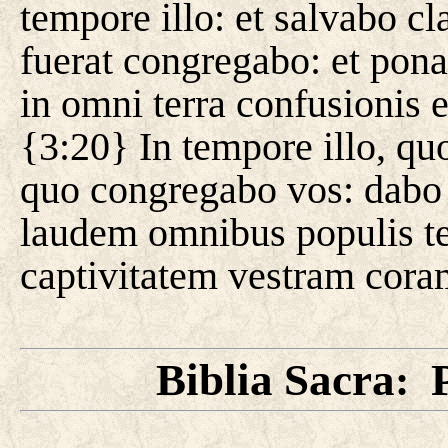
tempore illo: et salvabo c
fuerat congregabo: et pon
in omni terra confusionis 
{3:20} In tempore illo, qu
quo congregabo vos: dabo 
laudem omnibus populis t
captivitatem vestram coram
Biblia Sacra
: