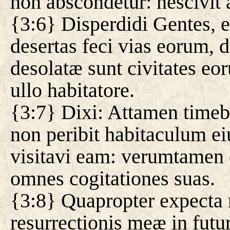
non abscondetur: nescivit
{3:6} Disperdidi Gentes, e
desertas feci vias eorum, 
desolatæ sunt civitates eo
ullo habitatore.
{3:7} Dixi: Attamen timebi
non peribit habitaculum ei
visitavi eam: verumtamen 
omnes cogitationes suas.
{3:8} Quapropter expecta 
resurrectionis meæ in fut